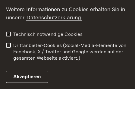
Weitere Informationen zu Cookies erhalten Sie in
Zum 
unserer
Datenschutzerklärung
.
Kontakt
Datenschutz
Erklärung zur
Benutzungshinweise
Technisch notwendige Cookies
Barrierefreiheit
Drittanbieter-Cookies (Social-Media-Elemente von
Impressum
Cookies
Facebook, X / Twitter und Google werden auf der
gesamten Webseite aktiviert.)
Akzeptieren
Link zum Landesportal