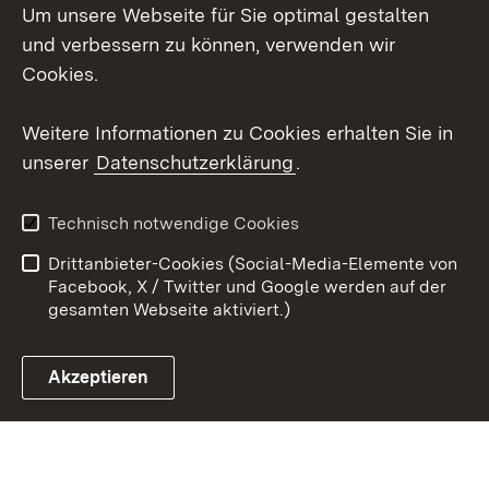
Um unsere Webseite für Sie optimal gestalten
Social Wall
und verbessern zu können, verwenden wir
Cookies.
Youtube
Weitere Informationen zu Cookies erhalten Sie in
Zum 
unserer
Datenschutzerklärung
.
Kontakt
Datenschutz
Erklärung zur
Benutzungshinweise
Technisch notwendige Cookies
Barrierefreiheit
Drittanbieter-Cookies (Social-Media-Elemente von
Impressum
Cookies
Facebook, X / Twitter und Google werden auf der
gesamten Webseite aktiviert.)
Akzeptieren
Link zum Landesportal