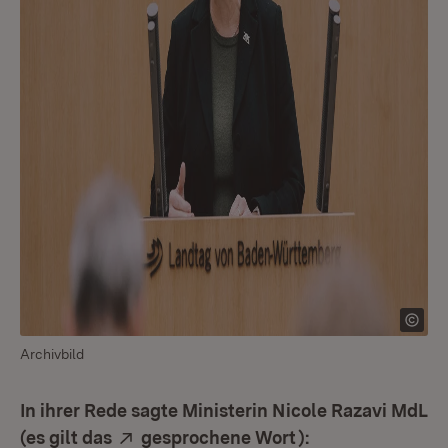
Archivbild
In ihrer Rede sagte Ministerin Nicole Razavi MdL
Extern:
(Öffnet in neuem 
(es gilt das
gesprochene Wort
):