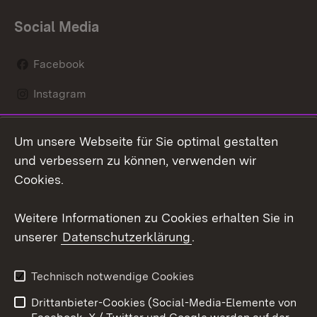
Social Media
Facebook
Instagram
LinkedIn
Um unsere Webseite für Sie optimal gestalten
Social Wall
und verbessern zu können, verwenden wir
Cookies.
Youtube
Weitere Informationen zu Cookies erhalten Sie in
Zum 
unserer
Datenschutzerklärung
.
Kontakt
Datenschutz
Erklärung zur
Benutzungshinweise
Technisch notwendige Cookies
Barrierefreiheit
Drittanbieter-Cookies (Social-Media-Elemente von
Impressum
Cookies