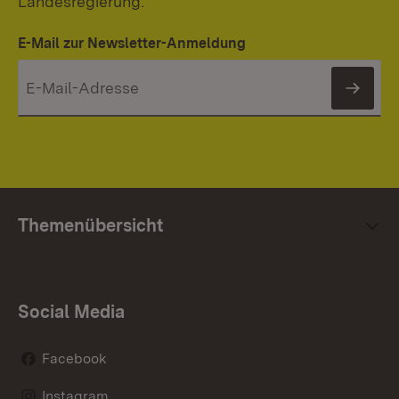
Landesregierung.
E-Mail zur Newsletter-Anmeldung
News
Themenübersicht
Social Media
Facebook
Instagram