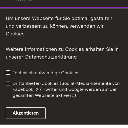
LinkedIn
Um unsere Webseite für Sie optimal gestalten
Social Wall
und verbessern zu können, verwenden wir
Cookies.
Youtube
Weitere Informationen zu Cookies erhalten Sie in
Zum 
unserer
Datenschutzerklärung
.
Kontakt
Datenschutz
Erklärung zur
Benutzungshinweise
Technisch notwendige Cookies
Barrierefreiheit
Drittanbieter-Cookies (Social-Media-Elemente von
Impressum
Cookies
Facebook, X / Twitter und Google werden auf der
gesamten Webseite aktiviert.)
Akzeptieren
Link zum Landesportal