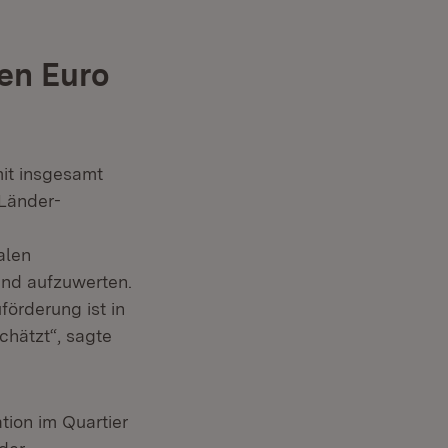
nen Euro
it insgesamt
-Länder-
alen
nd aufzuwerten.
örderung ist in
hätzt“, sagte
tion im Quartier