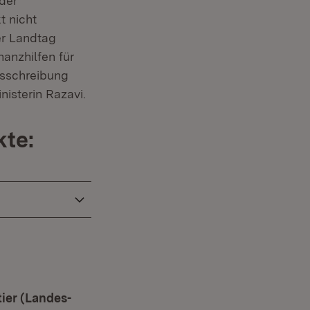
 der
t nicht
er Landtag
nzhilfen für
usschreibung
isterin Razavi.
kte:
ier (Landes-