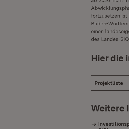
ab 2020 nicht m
Abwicklungsphas
fortzusetzen is
Baden-Württemb
einen landeseig
des Landes-SIQ 
Hier die
Projektliste
Weitere 
Investitions