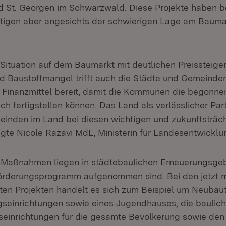
St. Georgen im Schwarzwald. Diese Projekte haben be
igen aber angesichts der schwierigen Lage am Baumar
 Situation auf dem Baumarkt mit deutlichen Preissteige
 Baustoffmangel trifft auch die Städte und Gemeinden.
 Finanzmittel bereit, damit die Kommunen die begonn
 fertigstellen können. Das Land als verlässlicher Part
inden im Land bei diesen wichtigen und zukunftsträc
 sagte Nicole Razavi MdL, Ministerin für Landesentwick
 Maßnahmen liegen in städtebaulichen Erneuerungsgebi
örderungsprogramm aufgenommen sind. Bei den jetzt m
rten Projekten handelt es sich zum Beispiel um Neubaut
seinrichtungen sowie eines Jugendhauses, die baulic
inrichtungen für die gesamte Bevölkerung sowie den b