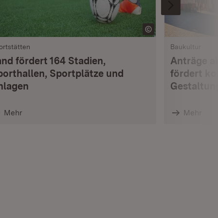
ortstätten
Baukultur
and fördert 164 Stadien,
Anträge ab
porthallen, Sportplätze und
fördert k
nlagen
Gestaltun
Mehr
Mehr