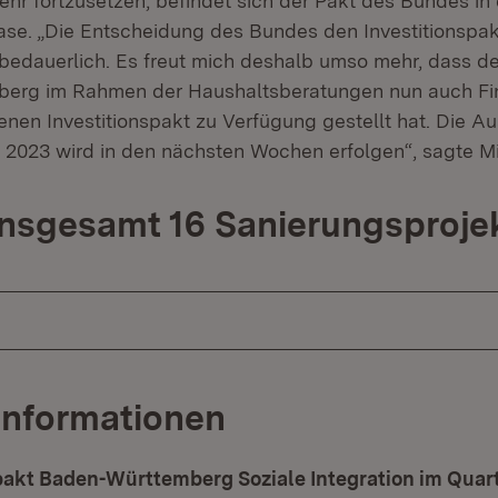
ehr fortzusetzen, befindet sich der Pakt des Bundes in
e. „Die Entscheidung des Bundes den Investitionspak
t bedauerlich. Es freut mich deshalb umso mehr, dass d
erg im Rahmen der Haushaltsberatungen nun auch Fina
enen Investitionspakt zu Verfügung gestellt hat. Die A
2023 wird in den nächsten Wochen erfolgen“, sagte Min
 insgesamt 16 Sanierungsproje
Informationen
pakt Baden-Württemberg Soziale Integration im Quart