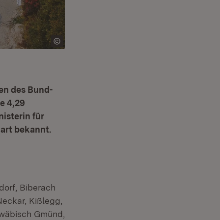
en des Bund-
re 4,29
isterin für
art bekannt.
dorf, Biberach
Neckar, Kißlegg,
hwäbisch Gmünd,