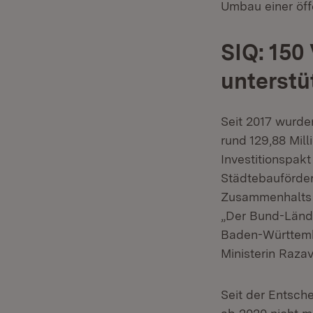
Umbau einer öffe
SIQ: 150
unterstü
Seit 2017 wurd
rund 129,88 Mil
Investitionspak
Städtebauförder
Zusammenhalts 
„Der Bund-Lände
Baden-Württemb
Ministerin Razav
Seit der Entsche