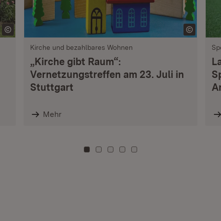
Kirche und bezahlbares Wohnen
Sp
„Kirche gibt Raum“:
L
Vernetzungstreffen am 23. Juli in
S
Stuttgart
A
Mehr
Zu Kachel: 0
Zu Kachel: 3
Zu Kachel: 6
Zu Kachel: 9
Zu Kachel: 12