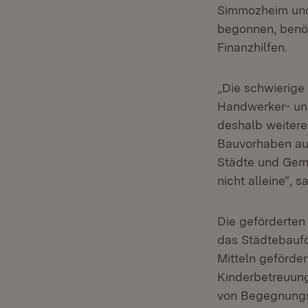
Simmozheim und 
begonnen, benöt
Finanzhilfen.
„Die schwierige
Handwerker- und
deshalb weitere
Bauvorhaben auch
Städte und Geme
nicht alleine“,
Die geförderten
das Städtebauf
Mitteln geförde
Kinderbetreuung
von Begegnungse