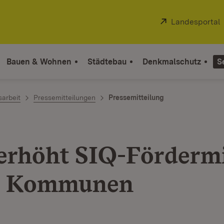
Extern:
Landesportal
Bauen & Wohnen
Städtebau
Denkmalschutz
S
sarbeit
Pressemitteilungen
Pressemitteilung
erhöht SIQ-Fördermi
16 Kommunen