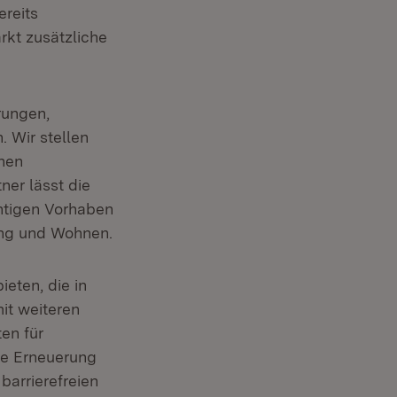
reits
kt zusätzliche
rungen,
 Wir stellen
enen
ner lässt die
htigen Vorhaben
lung und Wohnen.
eten, die in
it weiteren
en für
he Erneuerung
arrierefreien