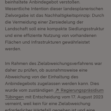
beinhaltete Anbindegebot verstoßen.
Wesentliche Intention dieser landesplanerischen
Zielvorgabe ist das Nachhaltigkeitsprinzip: Durch
die Vermeidung einer Zersiedelung der
Landschaft soll eine kompakte Siedlungsstruktur
und eine effiziente Nutzung von vorhandenen
Flächen und Infrastrukturen gewährleistet
werden.
Im Rahmen des Zielabweichungsverfahrens war
daher zu prüfen, ob ausnahmsweise eine
Abweichung von der Einhaltung des
Anbindegebots zugelassen werden kann. Dies
Extern:
wurde vom zuständigen
Regierungspräsidium
(Öffnet in neuem Fenster)
Tübingen
mit Entscheidung vom 17. August 2023
verneint, weil kein für eine Zielabweichung
erforderlicher Härtefall gegeben ist und eine