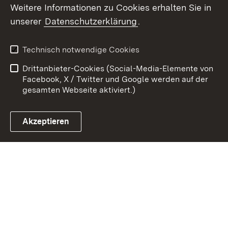
Weitere Informationen zu Cookies erhalten Sie in
Zum 
unserer
Datenschutzerklärung
.
Kontakt
Datenschutz
Erklärung zur
Benutzungshinweise
Technisch notwendige Cookies
Barrierefreiheit
Drittanbieter-Cookies (Social-Media-Elemente von
Impressum
Cookies
Facebook, X / Twitter und Google werden auf der
gesamten Webseite aktiviert.)
Akzeptieren
Link zum Landesportal