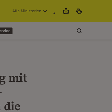
(Öffnet in neuem Fenster)
Alle Ministerien
ervice
g mit
–
 die