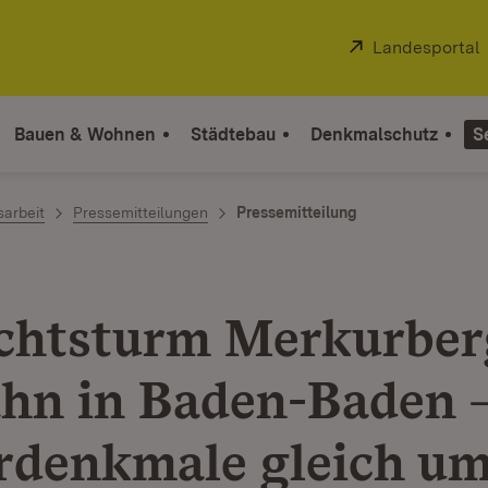
Extern:
Landesportal
Bauen & Wohnen
Städtebau
Denkmalschutz
S
sarbeit
Pressemitteilungen
Pressemitteilung
chtsturm Merkurber
ahn in Baden-Baden 
rdenkmale gleich um