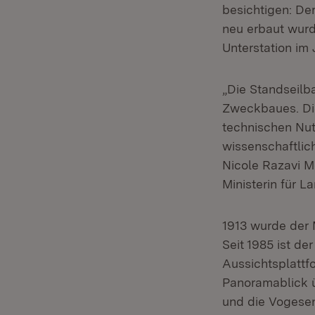
besichtigen: De
neu erbaut wurd
Unterstation im
„Die Standseilba
Zweckbaues. Die
technischen Nut
wissenschaftlic
Nicole Razavi M
Ministerin für 
1913 wurde der 
Seit 1985 ist d
Aussichtsplattfo
Panoramablick 
und die Vogese