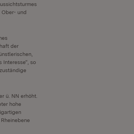
Aussichtsturmes
r Ober- und
ines
haft der
ünstlerischen,
 Interesse“, so
 zuständige
r ü. NN erhöht.
eter hohe
igartigen
e Rheinebene