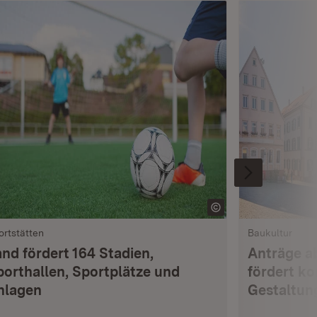
ortstätten
Baukultur
and fördert 164 Stadien,
Anträge ab
porthallen, Sportplätze und
fördert k
nlagen
Gestaltun