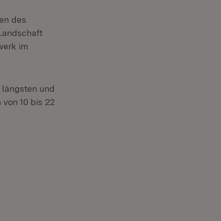
nen des
 Landschaft
werk im
 längsten und
 von 10 bis 22