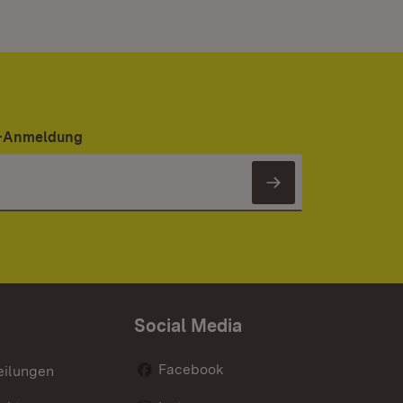
er-Anmeldung
Newsletter 
Social Media
Facebook
eilungen