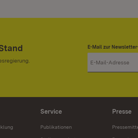
 Stand
E-Mail zur Newslett
esregierung.
Service
Presse
cklung
Publikationen
Pressemitt