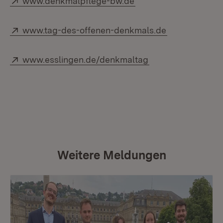
www.denkmalpflege-bw.de
Extern:
(Öffnet in ne
www.tag-des-offenen-denkmals.de
Extern:
(Öffnet in neuem 
www.esslingen.de/denkmaltag
Weitere Meldungen