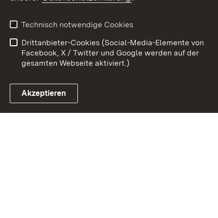
Kontakt
Datenschutz
Erklärung zur
Benutzungshinweise
Technisch notwendige Cookies
Barrierefreiheit
Drittanbieter-Cookies (Social-Media-Elemente von
Impressum
Cookies
Facebook, X / Twitter und Google werden auf der
gesamten Webseite aktiviert.)
Akzeptieren
Link zum Landesportal