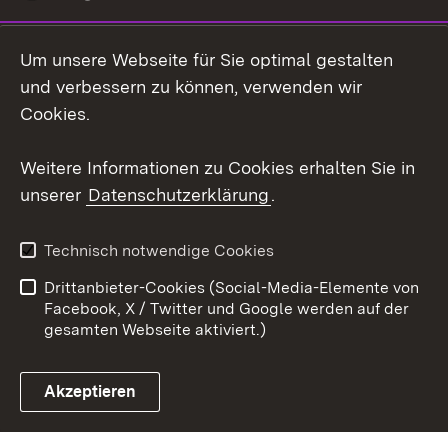
LinkedIn
Um unsere Webseite für Sie optimal gestalten
Social Wall
und verbessern zu können, verwenden wir
Cookies.
Youtube
Weitere Informationen zu Cookies erhalten Sie in
Zum 
unserer
Datenschutzerklärung
.
Kontakt
Datenschutz
Erklärung zur
Benutzungshinweise
Technisch notwendige Cookies
Barrierefreiheit
Drittanbieter-Cookies (Social-Media-Elemente von
Impressum
Cookies
Facebook, X / Twitter und Google werden auf der
gesamten Webseite aktiviert.)
Akzeptieren
Link zum Landesportal