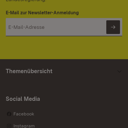
E-Mail zur Newsletter-Anmeldung
News
Themenübersicht
Social Media
Facebook
Instagram