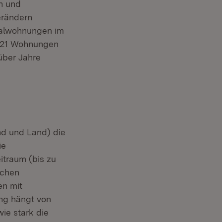
n und
erändern
zialwohnungen im
.521 Wohnungen
über Jahre
nd und Land) die
ie
itraum (bis zu
ichen
en mit
ng hängt von
ie stark die