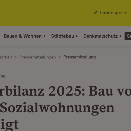
Extern:
Landesportal
Bauen & Wohnen
Städtebau
Denkmalschutz
S
sarbeit
Pressemitteilungen
Pressemitteilung
ung
rbilanz 2025: Bau v
 Sozialwohnungen
igt