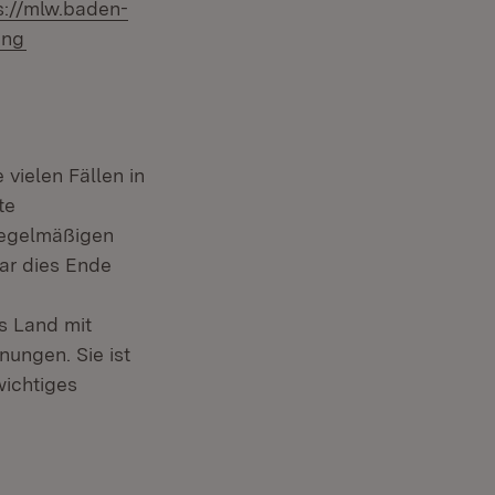
s://mlw.baden-
ung
 vielen Fällen in
te
regelmäßigen
ar dies Ende
s Land mit
ungen. Sie ist
wichtiges