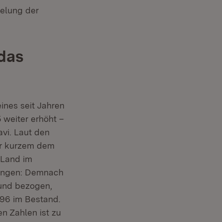
pelung der
das
nes seit Jahren
 weiter erhöht –
avi. Laut den
or kurzem dem
 Land im
nungen: Demnach
und bezogen,
496 im Bestand.
n Zahlen ist zu