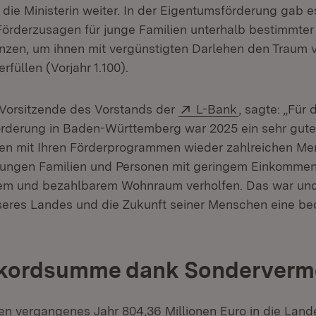
 die Ministerin weiter. In der Eigentumsförderung gab
örderzusagen für junge Familien unterhalb bestimmter
zen, um ihnen mit vergünstigten Darlehen den Traum 
rfüllen (Vorjahr 1.100).
Extern:
(Öffnet in ne
Vorsitzende des Vorstands der
L-Bank
, sagte: „Für 
derung in Baden-Württemberg war 2025 ein sehr gutes
en mit Ihren Förderprogrammen wieder zahlreichen Me
 jungen Familien und Personen mit geringem Einkommen
m und bezahlbarem Wohnraum verholfen. Das war und i
seres Landes und die Zukunft seiner Menschen eine b
kordsumme dank Sonderver
en vergangenes Jahr 804,36 Millionen Euro in die La