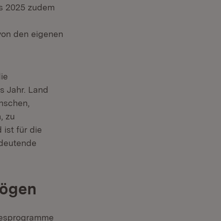
 es 2025 zudem
von den eigenen
uem Fenster)
die
 Jahr. Land
nschen,
, zu
st für die
edeutende
mögen
ndesprogramme