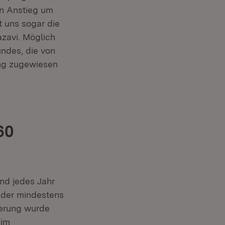
in Anstieg um
t uns sogar die
azavi. Möglich
ndes, die von
ung zugewiesen
60
nd jedes Jahr
nder mindestens
ierung wurde
 im