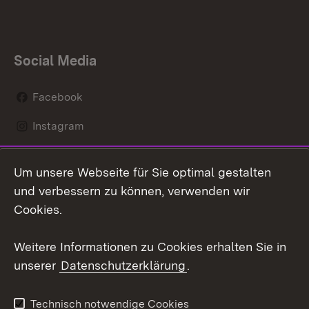
Social Media
Facebook
Instagram
LinkedIn
Um unsere Webseite für Sie optimal gestalten
Social Wall
und verbessern zu können, verwenden wir
Cookies.
Youtube
Weitere Informationen zu Cookies erhalten Sie in
Zum 
unserer
Datenschutzerklärung
.
Kontakt
Datenschutz
Erklärung zur
Benutzungshinweise
Technisch notwendige Cookies