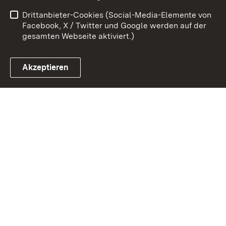
Barrierefreiheit
Drittanbieter-Cookies (Social-Media-Elemente von
Impressum
Cookies
Facebook, X / Twitter und Google werden auf der
gesamten Webseite aktiviert.)
Akzeptieren
Link zum Landesportal