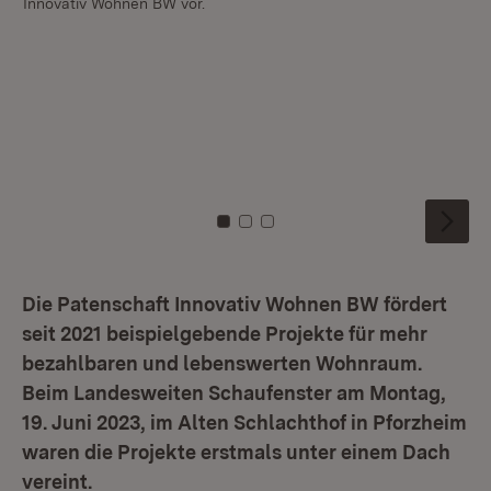
Innovativ Wohnen BW vor.
Ni
un
Zu Kachel: 0
Zu Kachel: 1
Zu Kachel: 2
Die Patenschaft Innovativ Wohnen BW fördert
seit 2021 beispielgebende Projekte für mehr
bezahlbaren und lebenswerten Wohnraum.
Beim Landesweiten Schaufenster am Montag,
19. Juni 2023, im Alten Schlachthof in Pforzheim
waren die Projekte erstmals unter einem Dach
vereint.