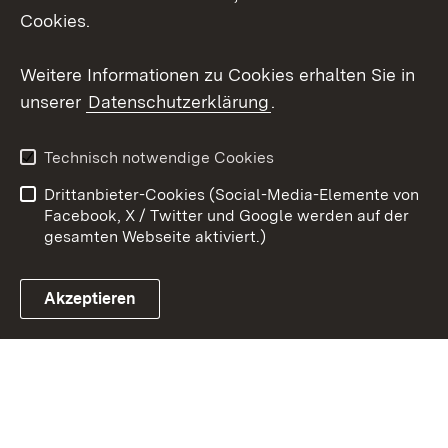
Cookies.
Youtube
Weitere Informationen zu Cookies erhalten Sie in
Zum 
unserer
Datenschutzerklärung
.
Kontakt
Datenschutz
Erklärung zur
Benutzungshinweise
Technisch notwendige Cookies
Barrierefreiheit
Drittanbieter-Cookies (Social-Media-Elemente von
Impressum
Cookies
Facebook, X / Twitter und Google werden auf der
gesamten Webseite aktiviert.)
Akzeptieren
Link zum Landesportal