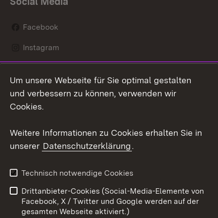
Social Media
Facebook
Instagram
LinkedIn
Um unsere Webseite für Sie optimal gestalten
Social Wall
und verbessern zu können, verwenden wir
Cookies.
Youtube
Weitere Informationen zu Cookies erhalten Sie in
Zum 
unserer
Datenschutzerklärung
.
Kontakt
Datenschutz
Erklärung zur
Benutzungshinweise
Technisch notwendige Cookies
Barrierefreiheit
Drittanbieter-Cookies (Social-Media-Elemente von
Impressum
Cookies
Facebook, X / Twitter und Google werden auf der
gesamten Webseite aktiviert.)