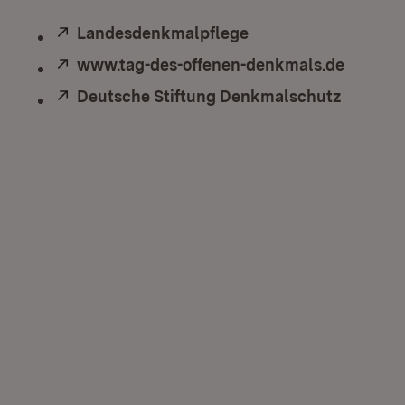
Extern:
Landesdenkmalpflege
(Öffnet in neuem Fe
Extern:
www.tag-des-offenen-denkmals.de
(Öffnet
Extern:
Deutsche Stiftung Denkmalschutz
(Öffnet 