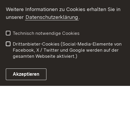
Weitere Informationen zu Cookies erhalten Sie in
Zum 
unserer
Datenschutzerklärung
.
Kontakt
Datenschutz
Erklärung zur
Benutzungshinweise
Technisch notwendige Cookies
Barrierefreiheit
Drittanbieter-Cookies (Social-Media-Elemente von
Impressum
Cookies
Facebook, X / Twitter und Google werden auf der
gesamten Webseite aktiviert.)
Akzeptieren
Link zum Landesportal