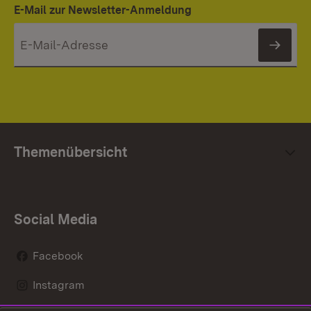
E-Mail zur Newsletter-Anmeldung
News
Themenübersicht
Social Media
Facebook
Instagram