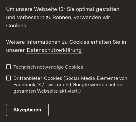
LinkedIn
Um unsere Webseite für Sie optimal gestalten
Social Wall
und verbessern zu können, verwenden wir
Cookies.
Youtube
Weitere Informationen zu Cookies erhalten Sie in
Zum 
unserer
Datenschutzerklärung
.
Kontakt
Datenschutz
Erklärung zur
Benutzungshinweise
Technisch notwendige Cookies
Barrierefreiheit
Drittanbieter-Cookies (Social-Media-Elemente von
Impressum
Cookies
Facebook, X / Twitter und Google werden auf der
gesamten Webseite aktiviert.)
Akzeptieren
Link zum Landesportal