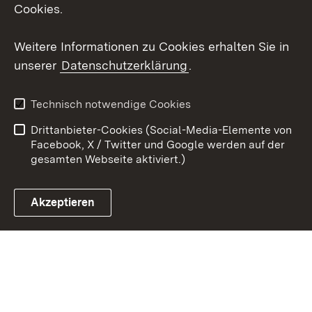
Cookies.
Youtube
Weitere Informationen zu Cookies erhalten Sie in
Zum 
unserer
Datenschutzerklärung
.
Kontakt
Datenschutz
Erklärung zur
Benutzungshinweise
Technisch notwendige Cookies
Barrierefreiheit
Drittanbieter-Cookies (Social-Media-Elemente von
Impressum
Cookies
Facebook, X / Twitter und Google werden auf der
gesamten Webseite aktiviert.)
Akzeptieren
Link zum Landesportal