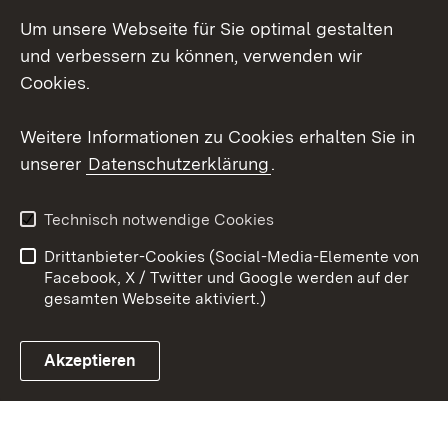
LinkedIn
Um unsere Webseite für Sie optimal gestalten
Social Wall
und verbessern zu können, verwenden wir
Cookies.
Youtube
Weitere Informationen zu Cookies erhalten Sie in
Zum 
unserer
Datenschutzerklärung
.
Kontakt
Datenschutz
Erklärung zur
Benutzungshinweise
Technisch notwendige Cookies
Barrierefreiheit
Drittanbieter-Cookies (Social-Media-Elemente von
Impressum
Cookies
Facebook, X / Twitter und Google werden auf der
gesamten Webseite aktiviert.)
Akzeptieren
Link zum Landesportal