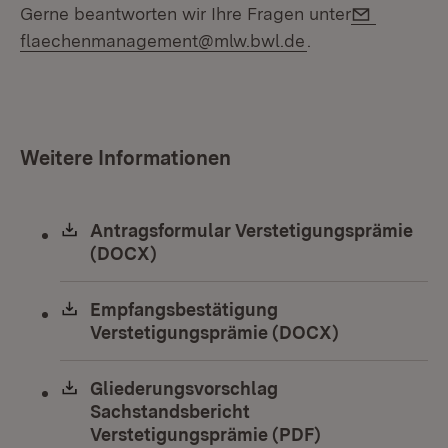
E-Mail:
Gerne beantworten wir Ihre Fragen unter
flaechenmanagement@mlw.bwl.de
.
Weitere Informationen
Download:
Antragsformular Verstetigungsprämie
(DOCX)
(Öffnet in neuem Fenster)
Download:
Empfangsbestätigung
Verstetigungsprämie (DOCX)
(Öffnet in n
Download:
Gliederungsvorschlag
Sachstandsbericht
Verstetigungsprämie (PDF)
(Öffnet in neu