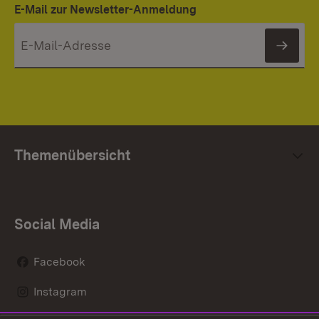
E-Mail zur Newsletter-Anmeldung
News
Themenübersicht
Social Media
Facebook
Instagram