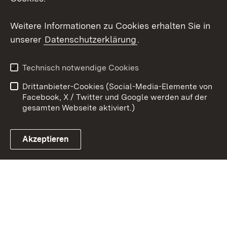
Youtube
Weitere Informationen zu Cookies erhalten Sie in
Zum 
unserer
Datenschutzerklärung
.
Kontakt
Datenschutz
Erklärung zur
Benutzungshinweise
Technisch notwendige Cookies
Barrierefreiheit
Drittanbieter-Cookies (Social-Media-Elemente von
Impressum
Cookies
Facebook, X / Twitter und Google werden auf der
gesamten Webseite aktiviert.)
Akzeptieren
Link zum Landesportal