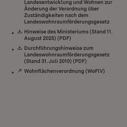
Landesentwicklung und Wohnen zur
Änderung der Verordnung über
Zuständigkeiten nach dem
Landeswohnraumförderungsgesetz
(Öffnet
Download:
Hinweise des Ministeriums (Stand 11.
August 2025) (PDF)
(Öffnet in neuem Fenst
Download:
Durchführungshinweise zum
Landeswohnraumförderungsgesetz
(Stand 31. Juli 2010) (PDF)
(Öffnet in neuem
Extern:
Wohnflächenverordnung (WoFlV)
(Öffnet 