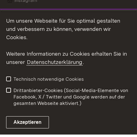
Instagram
LinkedIn
Um unsere Webseite für Sie optimal gestalten
Social Wall
und verbessern zu können, verwenden wir
Cookies.
Youtube
Weitere Informationen zu Cookies erhalten Sie in
Zum 
unserer
Datenschutzerklärung
.
Kontakt
Datenschutz
Erklärung zur
Benutzungshinweise
Technisch notwendige Cookies
Barrierefreiheit
Drittanbieter-Cookies (Social-Media-Elemente von
Impressum
Cookies
Facebook, X / Twitter und Google werden auf der
gesamten Webseite aktiviert.)
Akzeptieren
Link zum Landesportal