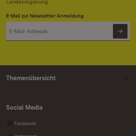
Landesregierung.
E-Mail zur Newsletter-Anmeldung
News
Themenübersicht
Social Media
Facebook