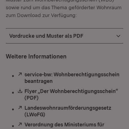
sowie rund um das Thema geförderter Wohnraum
zum Download zur Verfügung:
Vordrucke und Muster als PDF
Weitere Informationen
Extern:
service-bw: Wohnberechtigungsschein
beantragen
(Öffnet in neuem Fenster)
Download:
Flyer „Der Wohnberechtigungsschein“
(PDF)
(Öffnet in neuem Fenster)
Extern:
Landeswohnraumförderungsgesetz
(LWoFG)
(Öffnet in neuem Fenster)
Extern:
Verordnung des Ministeriums für