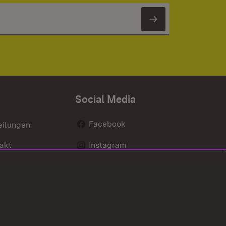
Newsletter 
Social Media
Facebook
eilungen
akt
Instagram
LinkedIn
Social Wall
Youtube