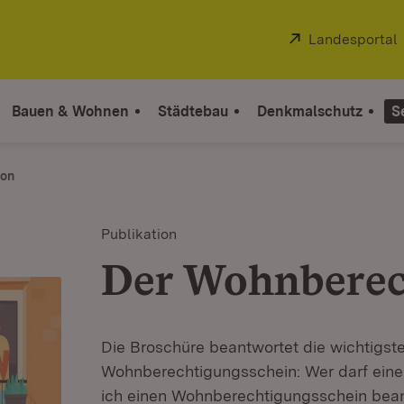
Extern:
Landesportal
Bauen & Wohnen
Städtebau
Denkmalschutz
S
ion
Publikation
Der Wohnberec
Die Broschüre beantwortet die wichtigs
Wohnberechtigungsschein: Wer darf ein
ich einen Wohnberechtigungsschein be