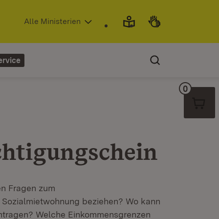
(Öffnet in neuem Fenster)
Alle Ministerien
ervice
0
Warenko
htigungschein
ten Fragen zum
e Sozialmietwohnung beziehen? Wo kann
antragen? Welche Einkommensgrenzen