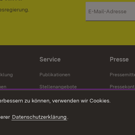
esregierung.
Service
Presse
cklung
Publikationen
Pressemitt
nen
Stellenangebote
Pressekont
Kontakt
Mediathek
erbessern zu können, verwenden wir Cookies.
tz
Anfahrt
serer
Datenschutzerklärung
.