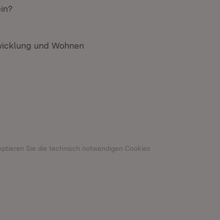
ein?
twicklung und Wohnen
n neuem Fenster)
eptieren Sie die technisch notwendigen Cookies