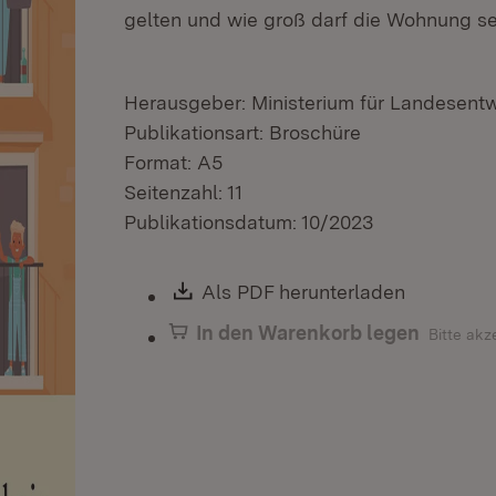
gelten und wie groß darf die Wohnung s
Herausgeber: Ministerium für Landesen
Publikationsart: Broschüre
Format: A5
Seitenzahl: 11
Publikationsdatum: 10/2023
Download:
Als PDF herunterladen
(Öffnet i
In den Warenkorb legen
Bitte akz