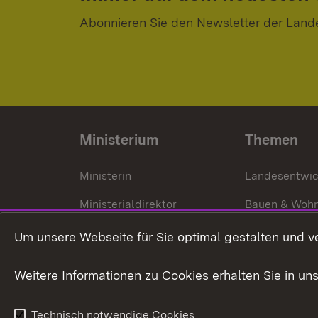
Abonnieren Sie den Newsletter der Land
Ministerium
Themen
Ministerin
Landesentwi
Ministerialdirektor
Bauen & Woh
Organisation und Aufgaben
Städtebau
Um unsere Webseite für Sie optimal gestalten und v
Denkmalschu
Weitere Informationen zu Cookies erhalten Sie in un
Technisch notwendige Cookies