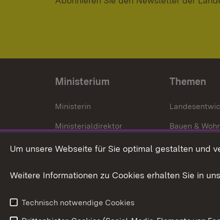
Abonnieren Sie den Newsletter der Land
Ministerium
Themen
Ministerin
Landesentwi
Ministerialdirektor
Bauen & Woh
Organisation und Aufgaben
Städtebau
Um unsere Webseite für Sie optimal gestalten und v
Denkmalschu
Weitere Informationen zu Cookies erhalten Sie in un
Technisch notwendige Cookies