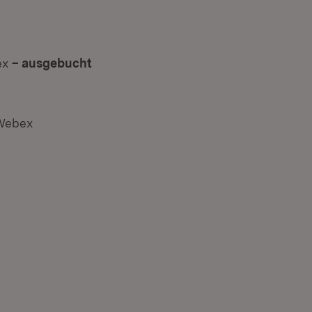
bex
– ausgebucht
r Webex