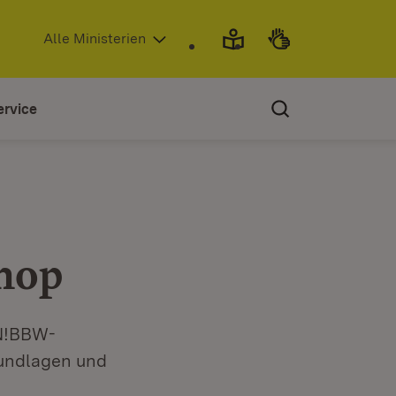
(Öffnet in neuem Fenster)
Alle Ministerien
ervice
hop
 N!BBW-
undlagen und