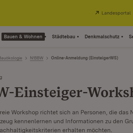
Extern:
Landesportal
Bauen & Wohnen
Städtebau
Denkmalschutz
S
Bauökologie
N!BBW
Online-Anmeldung (EinsteigerWS)
g
-Einsteiger-Works
freie Workshop richtet sich an Personen, die das
zeug kennenlernen und Informationen zu den Gr
achhaltigkeitskriterien erhalten möchten.