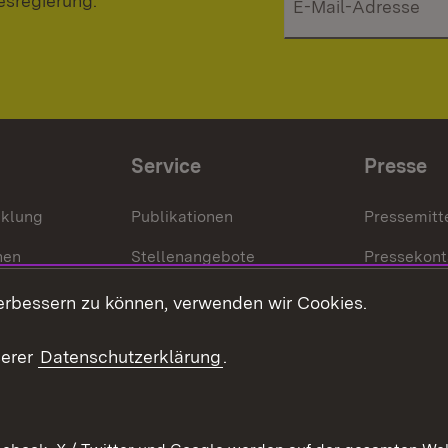
esregierung.
Service
Presse
cklung
Publikationen
Pressemitt
nen
Stellenangebote
Pressekont
Kontakt
Mediathek
erbessern zu können, verwenden wir Cookies.
tz
Anfahrt
serer
Datenschutzerklärung
.