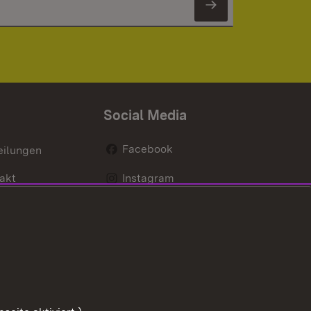
Newsletter 
Social Media
Facebook
eilungen
akt
Instagram
LinkedIn
Social Wall
Youtube