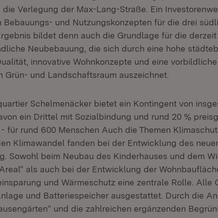
h die Verlegung der Max-Lang-Straße. Ein Investorenwe
 Bebauungs- und Nutzungskonzepten für die drei südl
rgebnis bildet denn auch die Grundlage für die derzeit
ndliche Neubebauung, die sich durch eine hohe städte
Qualität, innovative Wohnkonzepte und eine vorbildlich
Grün- und Landschaftsraum auszeichnet.
uartier Schelmenäcker bietet ein Kontingent von insg
on ein Drittel mit Sozialbindung und rund 20 % prei
- für rund 600 Menschen Auch die Themen Klimaschut
en Klimawandel fanden bei der Entwicklung des neuen
g. Sowohl beim Neubau des Kinderhauses und dem Wi
real“ als auch bei der Entwicklung der Wohnbaufläche
insparung und Wärmeschutz eine zentrale Rolle. Alle
Anlage und Batteriespeicher ausgestattet. Durch die An
ausengärten“ und die zahlreichen ergänzenden Begrü