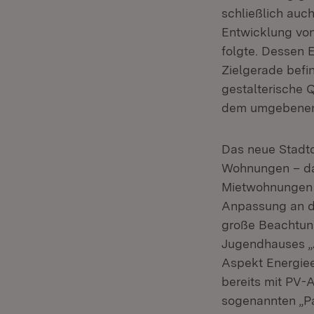
schließlich auc
Entwicklung von
folgte. Dessen E
Zielgerade befi
gestalterische 
dem umgebenen 
Das neue Stadtq
Wohnungen – dav
Mietwohnungen 
Anpassung an d
große Beachtun
Jugendhauses „A
Aspekt Energiee
bereits mit PV-
sogenannten „P