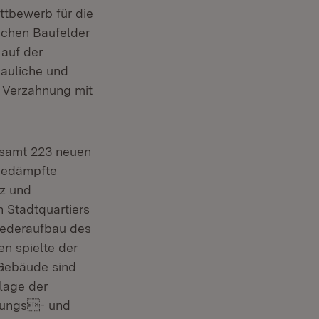
ttbewerb für die
ichen Baufelder
 auf der
bauliche und
e Verzahnung mit
esamt 223 neuen
sgedämpfte
z und
 Stadtquartiers
ederaufbau des
n spielte der
 Gebäude sind
lage der
nungs- und