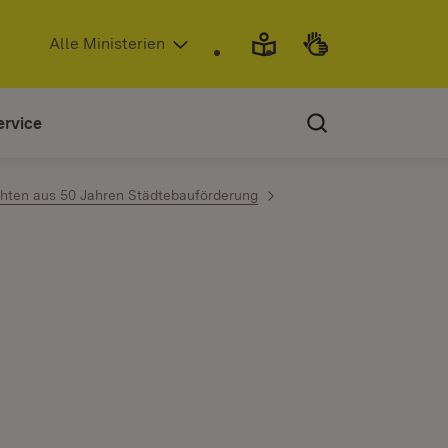
(Öffnet in neuem Fenster)
Alle Ministerien
ervice
chten aus 50 Jahren Städtebauförderung