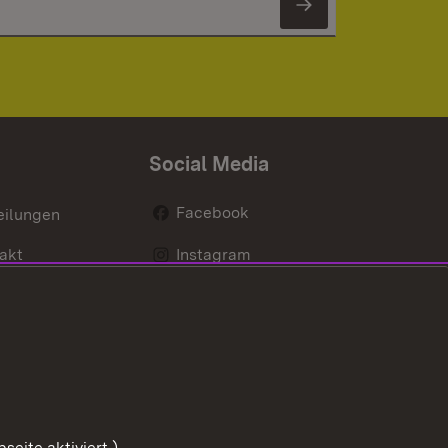
Newsletter 
Social Media
Facebook
eilungen
akt
Instagram
LinkedIn
Social Wall
Youtube
eite aktiviert.)