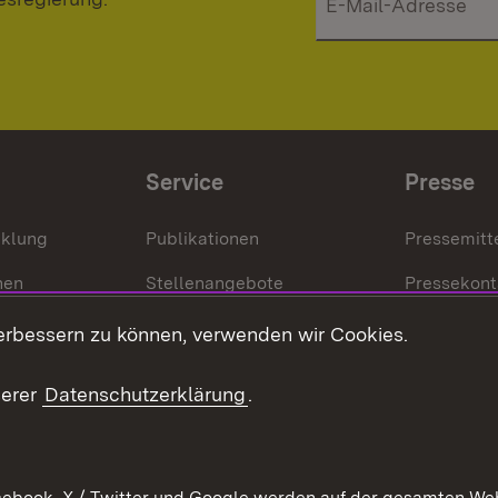
Service
Presse
cklung
Publikationen
Pressemitt
nen
Stellenangebote
Pressekont
Kontakt
Mediathek
erbessern zu können, verwenden wir Cookies.
tz
Anfahrt
serer
Datenschutzerklärung
.
ebook, X / Twitter und Google werden auf der gesamten Webs