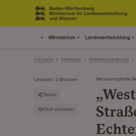
Zum Inhalt springen
Link zur Startseite
Ministerium
Landesentwicklung
Startseite
Städtebau
Städtebauförderung
Herausragende Be
Lesezeit: 2 Minuten
„West
Teilen
Straß
Text vorlesen
Echte