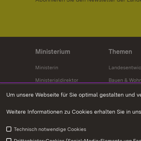
Ministerium
Themen
Ministerin
Landesentwi
Ministerialdirektor
Bauen & Woh
Organisation und Aufgaben
Städtebau
Um unsere Webseite für Sie optimal gestalten und v
Denkmalschu
Weitere Informationen zu Cookies erhalten Sie in un
Technisch notwendige Cookies
Drittanbieter-Cookies (Social-Media-Elemente von Fac