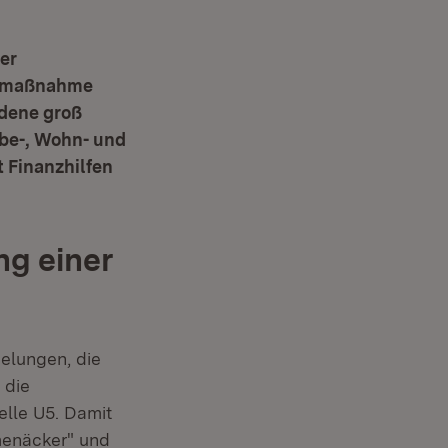
er
ngsmaßnahme
edene groß
be-, Wohn- und
 Finanzhilfen
g einer
elungen, die
 die
elle U5. Damit
menäcker" und