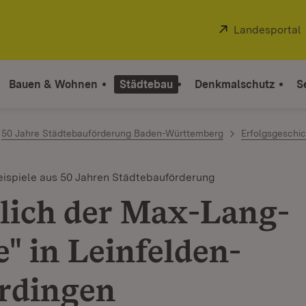
Extern:
Landesportal
Bauen & Wohnen
Städtebau
Denkmalschutz
S
50 Jahre Städtebauförderung Baden-Württemberg
Erfolgsgeschi
ispiele aus 50 Jahren Städtebauförderung
lich der Max-Lang-
e" in Leinfelden-
rdingen