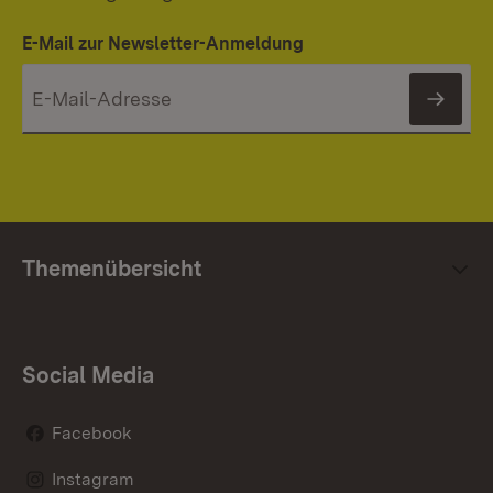
E-Mail zur Newsletter-Anmeldung
News
Themenübersicht
Social Media
Facebook
Instagram