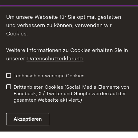
LinkedIn
Um unsere Webseite für Sie optimal gestalten
Social Wall
und verbessern zu können, verwenden wir
Cookies.
Youtube
Weitere Informationen zu Cookies erhalten Sie in
Zum 
unserer
Datenschutzerklärung
.
Kontakt
Datenschutz
Erklärung zur
Benutzungshinweise
Technisch notwendige Cookies
Barrierefreiheit
Drittanbieter-Cookies (Social-Media-Elemente von
Impressum
Cookies
Facebook, X / Twitter und Google werden auf der
gesamten Webseite aktiviert.)
Akzeptieren
Link zum Landesportal