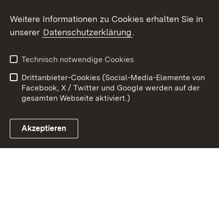
Weitere Informationen zu Cookies erhalten Sie in
Zum 
unserer
Datenschutzerklärung
.
Kontakt
Datenschutz
Erklärung zur
Benutzungshinweise
Technisch notwendige Cookies
Barrierefreiheit
Drittanbieter-Cookies (Social-Media-Elemente von
Impressum
Cookies
Facebook, X / Twitter und Google werden auf der
gesamten Webseite aktiviert.)
Akzeptieren
Link zum Landesportal