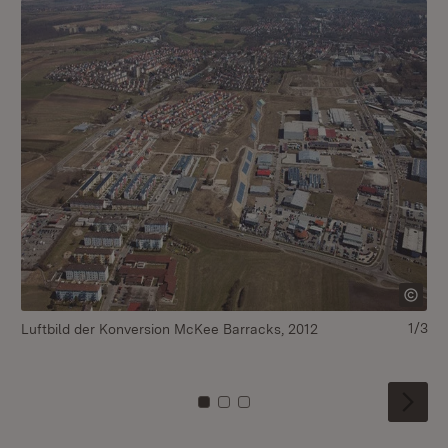
1/3
Luftbild der Konversion McKee Barracks, 2012
Sc
Zu Kachel: 0
Zu Kachel: 1
Zu Kachel: 2