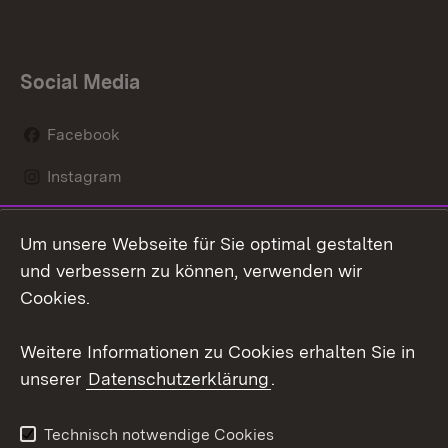
Social Media
Facebook
Instagram
LinkedIn
Um unsere Webseite für Sie optimal gestalten
Social Wall
und verbessern zu können, verwenden wir
Cookies.
Youtube
Weitere Informationen zu Cookies erhalten Sie in
Zum 
unserer
Datenschutzerklärung
.
Kontakt
Datenschutz
Erklärung zur
Benutzungshinweise
Technisch notwendige Cookies
Barrierefreiheit