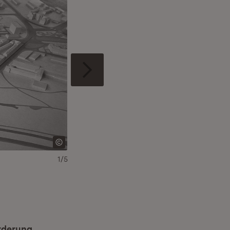
1/5
Bereich Fritz-Erler-Straße nach der großen „Flä
örderung