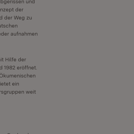
abgerissen und
nzept der
nd der Weg zu
utschen
ieder aufnahmen
t Hilfe der
 1982 eröffnet.
m Ökumenischen
etet ein
rsgruppen weit
euem Fenster)