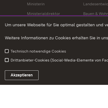
Ministerin
Landesentwi
Ministerialdirektor
Bauen & Woh
Organisation und Aufgaben
Städtebau
Um unsere Webseite für Sie optimal gestalten und v
Denkmalschu
Weitere Informationen zu Cookies erhalten Sie in un
Technisch notwendige Cookies
Drittanbieter-Cookies (Social-Media-Elemente von Fac
Link zum Landesportal
Akzeptieren