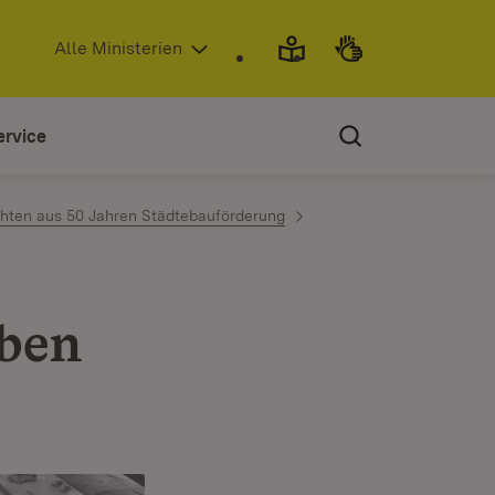
(Öffnet in neuem Fenster)
Alle Ministerien
ervice
chten aus 50 Jahren Städtebauförderung
aben