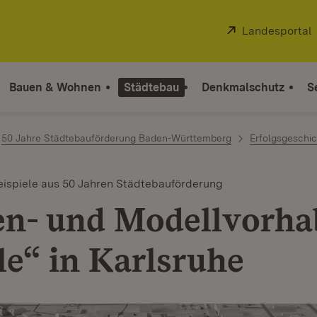
Extern:
Landesportal
Bauen & Wohnen
Städtebau
Denkmalschutz
S
50 Jahre Städtebauförderung Baden-Württemberg
Erfolgsgeschi
ispiele aus 50 Jahren Städtebauförderung
en- und Modellvorh
le“ in Karlsruhe