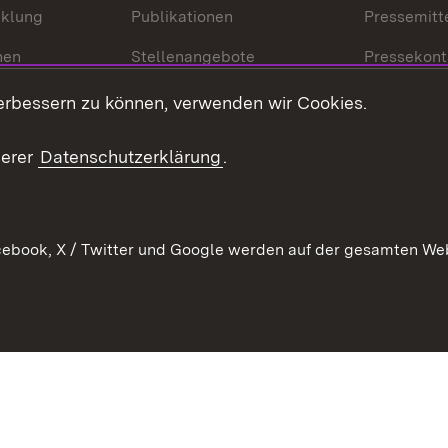
cklung
Publikationen
Pressemitt
nen
Stellenangebote
Pressekont
Kontakt
Mediathek
erbessern zu können, verwenden wir Cookies.
tz
Anfahrt
serer
Datenschutzerklärung
.
ebook, X / Twitter und Google werden auf der gesamten Webs
Kontakt
Datenschutz
Erklärung zur Barrierefreiheit