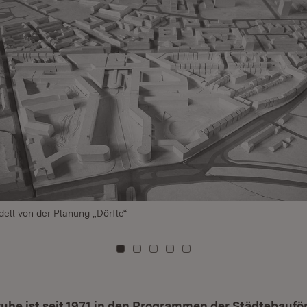
ell von der Planung „Dörfle“
Zu Kachel: 0
Zu Kachel: 1
Zu Kachel: 2
Zu Kachel: 3
Zu Kachel: 4
ruhe ist seit 1971 in den Programmen der Städtebauf