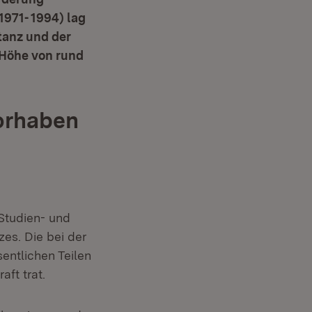
971- 1994) lag
tanz und der
 Höhe von rund
vorhaben
 Studien- und
es. Die bei der
entlichen Teilen
ft trat.