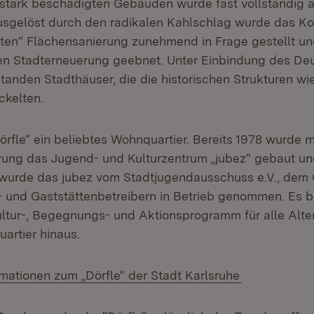
t stark beschädigten Gebäuden wurde fast vollständig 
sgelöst durch den radikalen Kahlschlag wurde das Ko
ten“ Flächensanierung zunehmend in Frage gestellt u
en Stadterneuerung geebnet. Unter Einbindung des De
anden Stadthäuser, die die historischen Strukturen w
ckelten.
örfle“ ein beliebtes Wohnquartier. Bereits 1978 wurde mi
ung das Jugend- und Kulturzentrum „jubez“ gebaut und
wurde das jubez vom Stadtjugendausschuss e.V., de
 und Gaststättenbetreibern in Betrieb genommen. Es bi
tur-, Begegnungs- und Aktionsprogramm für alle Alte
artier hinaus.
(Öffnet in n
rmationen zum „Dörfle“ der Stadt Karlsruhe