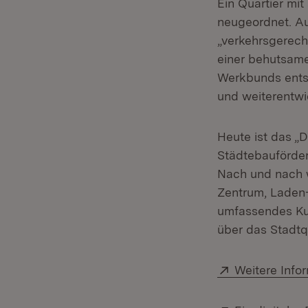
Ein Quartier mi
neugeordnet. Au
„verkehrsgerech
einer behutsam
Werkbunds entst
und weiterentwi
Heute ist das „D
Städtebauförder
Nach und nach 
Zentrum, Laden-
umfassendes Kul
über das Stadtqu
Extern:
Weitere Info