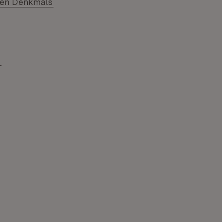
(Öffnet in neuem Fenster)
enen Denkmals
)