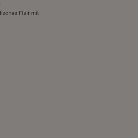
d
sches Flair mit
ffnet in neuem Fenster)
)