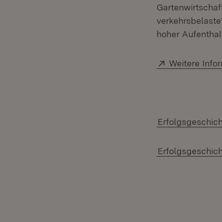
Gartenwirtschaf
verkehrsbelaste
hoher Aufenthalt
Extern:
Weitere Info
Erfolgsgeschich
Erfolgsgeschich