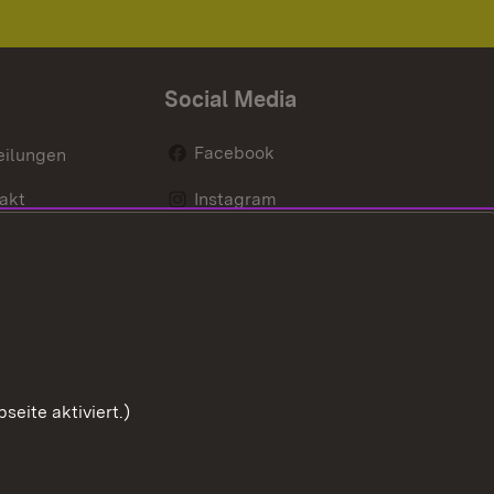
Social Media
Facebook
eilungen
akt
Instagram
LinkedIn
Social Wall
Youtube
eite aktiviert.)
Zum Sei
Benutzungshinweise
Impressum
Cookies