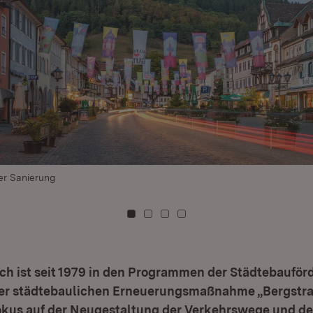
er Sanierung
Zu Kachel: 0
Zu Kachel: 1
Zu Kachel: 2
Zu Kachel: 3
ch ist seit 1979 in den Programmen der Städtebaufö
 der städtebaulichen Erneuerungsmaßnahme „Bergstra
Fokus auf der Neugestaltung der Verkehrswege und de