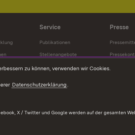
Service
Presse
cklung
Publikationen
Pressemitt
nen
Stellenangebote
Pressekont
Kontakt
Mediathek
erbessern zu können, verwenden wir Cookies.
tz
Anfahrt
serer
Datenschutzerklärung
.
ebook, X / Twitter und Google werden auf der gesamten Webs
Kontakt
Datenschutz
Erklärung zur Barrierefreiheit