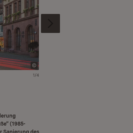
1/4
Hauptstraße vor der Sanierung
rderung
ße“ (1985-
r Sanierung des