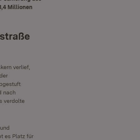
,4 Millionen
straße
ern verlief,
der
bgestuft
d nach
s verdolte
 und
 es Platz für