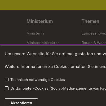
Ministerium
Themen
Ministerin
Landesentwi
Ministerialdirektor
Bauen & Woh
Organisation und Aufgaben
Städtebau
Um unsere Webseite für Sie optimal gestalten und v
Denkmalschu
Weitere Informationen zu Cookies erhalten Sie in un
Technisch notwendige Cookies
Drittanbieter-Cookies (Social-Media-Elemente von Fac
Link zum Landesportal
Akzeptieren