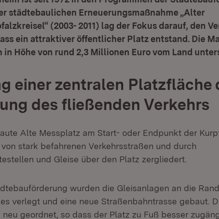
 der städtebaulichen Erneuerungsmaßnahme „Alter
alzkreisel“ (2003- 2011) lag der Fokus darauf, den Ve
ss ein attraktiver öffentlicher Platz entstand. Die
n in Höhe von rund 2,3 Millionen Euro vom Land unters
g einer zentralen Platzfläche
ng des fließenden Verkehrs
aute Alte Messplatz am Start- oder Endpunkt der Kurp
von stark befahrenen Verkehrsstraßen und durch
estellen und Gleise über den Platz zergliedert.
tädtebauförderung wurden die Gleisanlagen an die Ran
es verlegt und eine neue Straßenbahntrasse gebaut. D
 neu geordnet, so dass der Platz zu Fuß besser zugängl