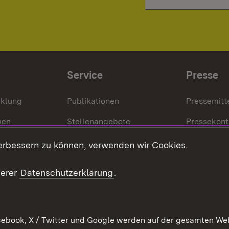
Service
Presse
cklung
Publikationen
Pressemitt
nen
Stellenangebote
Pressekont
Kontakt
Mediathek
erbessern zu können, verwenden wir Cookies.
tz
Anfahrt
serer
Datenschutzerklärung
.
ebook, X / Twitter und Google werden auf der gesamten Webs