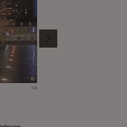
1/4
Luftbild vom Alten Messplatz vor der Umgestalt
förderung