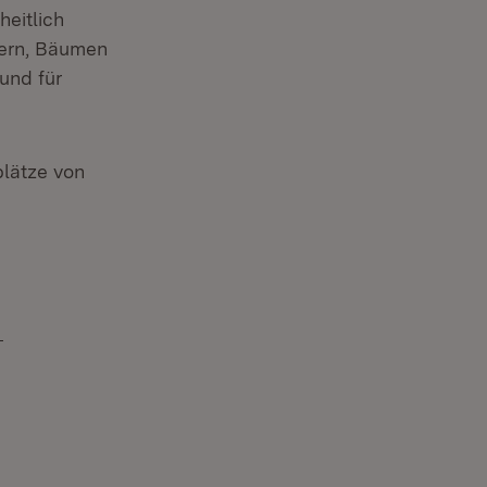
heitlich
lern, Bäumen
und für
lätze von
)