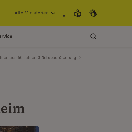
(Öffnet in neuem Fenster)
Alle Ministerien
ervice
chten aus 50 Jahren Städtebauförderung
heim