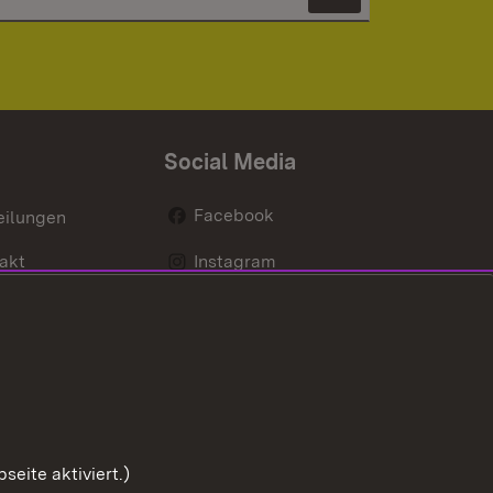
Newsletter 
Social Media
Facebook
eilungen
akt
Instagram
LinkedIn
Social Wall
Youtube
eite aktiviert.)
Zum Sei