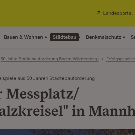
Extern:
Landesportal
Bauen & Wohnen
Städtebau
Denkmalschutz
S
50 Jahre Städtebauförderung Baden-Württemberg
Erfolgsgeschi
ispiele aus 50 Jahren Städtebauförderung
r Messplatz/
alzkreisel" in Mann