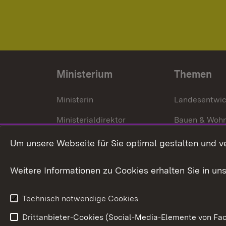
Ministerium
Themen
Ministerin
Landesentwi
Ministerialdirektor
Bauen & Woh
Organisation und Aufgaben
Städtebau
Um unsere Webseite für Sie optimal gestalten und v
Denkmalschu
Weitere Informationen zu Cookies erhalten Sie in un
Technisch notwendige Cookies
Drittanbieter-Cookies (Social-Media-Elemente von Fac