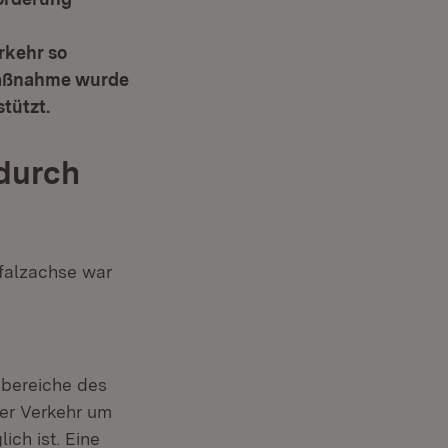
rkehr so
 Maßnahme wurde
tützt.
 durch
falzachse war
dbereiche des
er Verkehr um
ich ist. Eine