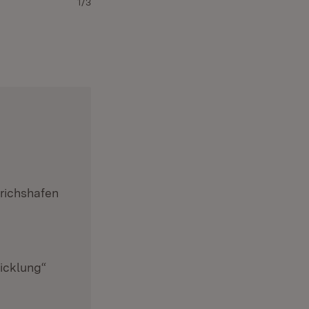
1/3
Lageplan Wettbewerb
richshafen
icklung“