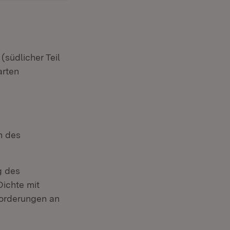
südlicher Teil
arten
n des
g des
Dichte mit
orderungen an