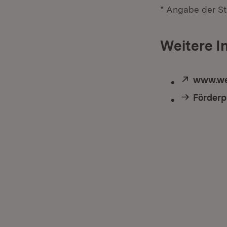
* Angabe der S
Weitere I
Extern:
www.we
Förder