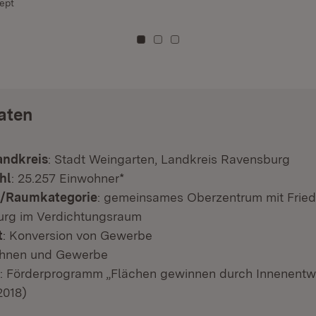
ept
Zu Kachel: 0
Zu Kachel: 1
Zu Kachel: 2
aten
andkreis
: Stadt Weingarten, Landkreis Ravensburg
hl
: 25.257 Einwohner*
t/Raumkategorie
: gemeinsames Oberzentrum mit Fried
rg im Verdichtungsraum
t
: Konversion von Gewerbe
ohnen und Gewerbe
: Förderprogramm „Flächen gewinnen durch Innenentw
2018)