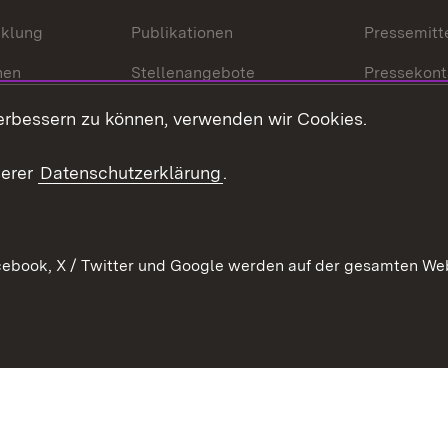
cklung
Publikationen
Pressemitt
nen
Stellenangebote
Pressekont
Kontakt
Mediathek
erbessern zu können, verwenden wir Cookies.
tz
Anfahrt
serer
Datenschutzerklärung
.
ebook, X / Twitter und Google werden auf der gesamten Webs
Kontakt
Datenschutz
Erklärung zur Barrierefreiheit