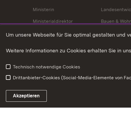
Ministerin
Landesentwi
Ministerialdirektor
Bauen & Woh
Organisation und Aufgaben
Städtebau
Um unsere Webseite für Sie optimal gestalten und v
Denkmalschu
Weitere Informationen zu Cookies erhalten Sie in un
Technisch notwendige Cookies
Drittanbieter-Cookies (Social-Media-Elemente von Fac
Link zum Landesportal
Akzeptieren