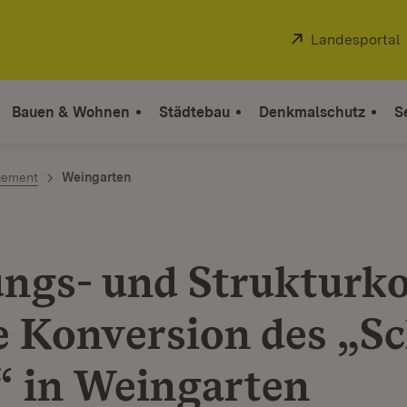
Extern:
Landesportal
Bauen & Wohnen
Städtebau
Denkmalschutz
S
gement
Weingarten
ngs- und Strukturk
ie Konversion des „Sc
“ in Weingarten