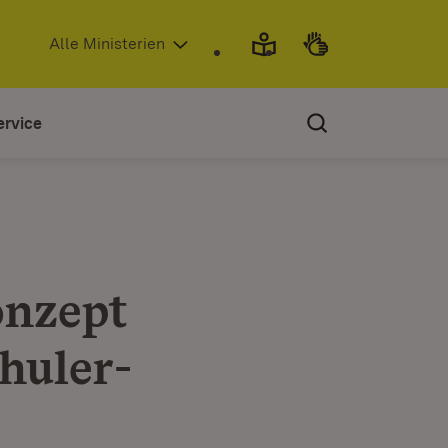
(Öffnet in neuem Fenster)
Alle Ministerien
ervice
onzept
huler-