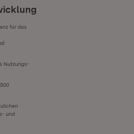
wicklung
anz für das
nd
s Nutzungs-
 500
ulichen
s- und