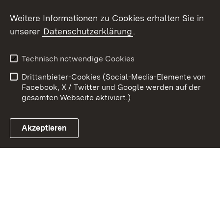
Weitere Informationen zu Cookies erhalten Sie in
Zum 
unserer
Datenschutzerklärung
.
Kontakt
Datenschutz
Erklärung zur
Benutzungshinweise
Technisch notwendige Cookies
Barrierefreiheit
Drittanbieter-Cookies (Social-Media-Elemente von
Impressum
Cookies
Facebook, X / Twitter und Google werden auf der
gesamten Webseite aktiviert.)
Akzeptieren
Link zum Landesportal