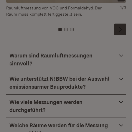
1/3
Raumluftmessung von VOC und Formaldehyd: Der
Me
Raum muss komplett fertiggestellt sein.
Zu Kachel: 0
Zu Kachel: 1
Zu Kachel: 2
Warum sind Raumluftmessungen
sinnvoll?
Wie unterstützt N!BBW bei der Auswahl
emissionsarmer Bauprodukte?
Wie viele Messungen werden
durchgeführt?
Welche Räume werden für die Messung