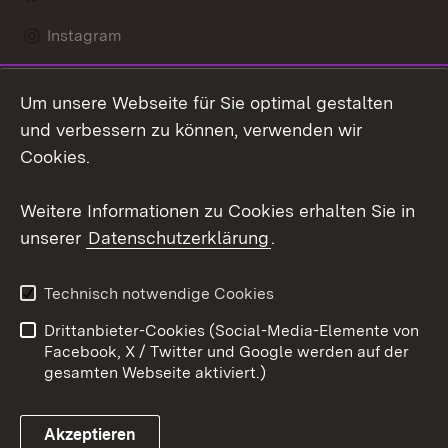
Instagram
LinkedIn
Um unsere Webseite für Sie optimal gestalten
Social Wall
und verbessern zu können, verwenden wir
Cookies.
Youtube
Weitere Informationen zu Cookies erhalten Sie in
Zum 
unserer
Datenschutzerklärung
.
Kontakt
Datenschutz
Erklärung zur
Benutzungshinweise
Technisch notwendige Cookies
Barrierefreiheit
Drittanbieter-Cookies (Social-Media-Elemente von
Impressum
Cookies
Facebook, X / Twitter und Google werden auf der
gesamten Webseite aktiviert.)
Akzeptieren
Link zum Landesportal