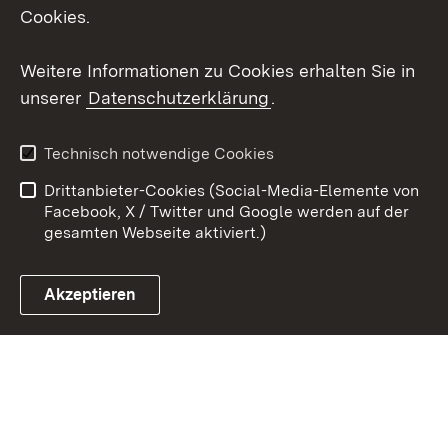
Cookies.
Youtube
Weitere Informationen zu Cookies erhalten Sie in
Zum 
unserer
Datenschutzerklärung
.
Kontakt
Datenschutz
Erklärung zur
Benutzungshinweise
Technisch notwendige Cookies
Barrierefreiheit
Drittanbieter-Cookies (Social-Media-Elemente von
Impressum
Cookies
Facebook, X / Twitter und Google werden auf der
gesamten Webseite aktiviert.)
Akzeptieren
Link zum Landesportal