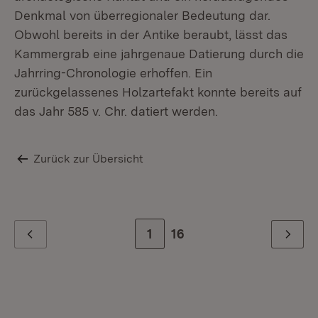
Denkmal von überregionaler Bedeutung dar.
Obwohl bereits in der Antike beraubt, lässt das
Kammergrab eine jahrgenaue Datierung durch die
Jahrring-Chronologie erhoffen. Ein
zurückgelassenes Holzartefakt konnte bereits auf
das Jahr 585 v. Chr. datiert werden.
Zurück zur Übersicht
Zur Seite
1
Zur letzten Seite
16
Zurück
Weiter