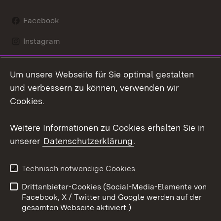
Facebook
Instagram
LinkedIn
Um unsere Webseite für Sie optimal gestalten
Social Wall
und verbessern zu können, verwenden wir
Cookies.
Youtube
Weitere Informationen zu Cookies erhalten Sie in
Zum 
unserer
Datenschutzerklärung
.
Kontakt
Datenschutz
Erklärung zur
Benutzungshinweise
Technisch notwendige Cookies
Barrierefreiheit
Drittanbieter-Cookies (Social-Media-Elemente von
Impressum
Cookies
Facebook, X / Twitter und Google werden auf der
gesamten Webseite aktiviert.)