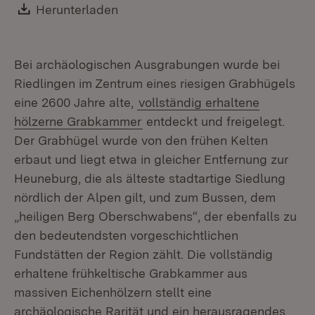
Gr
Download:
Herunterladen
(Öffnet in neuem Fenster)
Bei archäologischen Ausgrabungen wurde bei
Riedlingen im Zentrum eines riesigen Grabhügels
eine 2600 Jahre alte,
vollständig erhaltene
hölzerne Grabkammer
entdeckt und freigelegt.
Der Grabhügel wurde von den frühen Kelten
erbaut und liegt etwa in gleicher Entfernung zur
Heuneburg, die als älteste stadtartige Siedlung
nördlich der Alpen gilt, und zum Bussen, dem
„heiligen Berg Oberschwabens“, der ebenfalls zu
den bedeutendsten vorgeschichtlichen
Fundstätten der Region zählt. Die vollständig
erhaltene frühkeltische Grabkammer aus
massiven Eichenhölzern stellt eine
archäologische Rarität und ein herausragendes