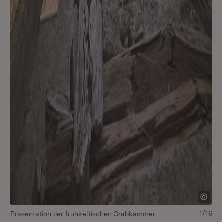
1/16
Präsentation der frühkeltischen Grabkammer
Pr