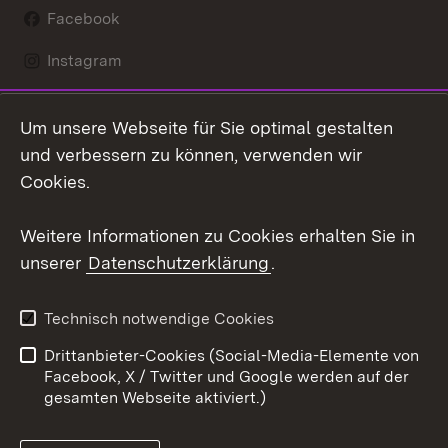
Facebook
Instagram
LinkedIn
Um unsere Webseite für Sie optimal gestalten
Social Wall
und verbessern zu können, verwenden wir
Cookies.
Youtube
Weitere Informationen zu Cookies erhalten Sie in
Zum 
unserer
Datenschutzerklärung
.
Kontakt
Datenschutz
Erklärung zur
Benutzungshinweise
Technisch notwendige Cookies
Barrierefreiheit
Drittanbieter-Cookies (Social-Media-Elemente von
Impressum
Cookies
Facebook, X / Twitter und Google werden auf der
gesamten Webseite aktiviert.)