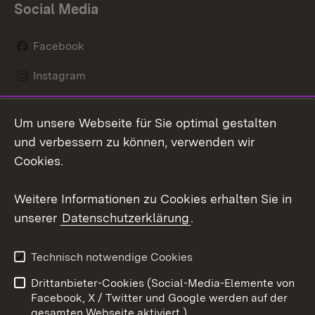
Social Media
Facebook
Instagram
LinkedIn
Um unsere Webseite für Sie optimal gestalten
Social Wall
und verbessern zu können, verwenden wir
Cookies.
Youtube
Weitere Informationen zu Cookies erhalten Sie in
Zum 
unserer
Datenschutzerklärung
.
Kontakt
Datenschutz
Erklärung zur
Benutzungshinweise
Technisch notwendige Cookies
Barrierefreiheit
Drittanbieter-Cookies (Social-Media-Elemente von
Impressum
Cookies
Facebook, X / Twitter und Google werden auf der
gesamten Webseite aktiviert.)