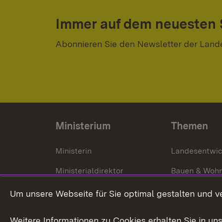
Immer auf dem neuesten
Abonnieren Sie den Newsletter der Land
Ministerium
Themen
Ministerin
Landesentwi
Ministerialdirektor
Bauen & Woh
Organisation und Aufgaben
Städtebau
Um unsere Webseite für Sie optimal gestalten und v
Denkmalschu
Weitere Informationen zu Cookies erhalten Sie in un