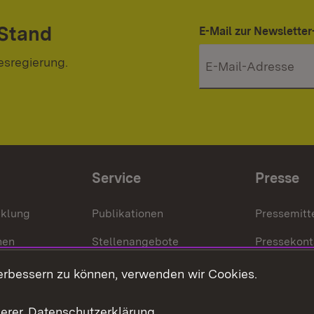
 Stand
E-Mail zur Newslett
esregierung.
Service
Presse
cklung
Publikationen
Pressemitt
nen
Stellenangebote
Pressekont
Kontakt
Mediathek
erbessern zu können, verwenden wir Cookies.
tz
Anfahrt
serer
Datenschutzerklärung
.