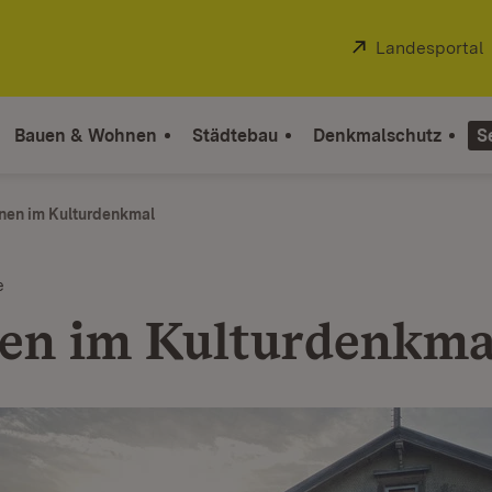
Extern:
Landesportal
Bauen & Wohnen
Städtebau
Denkmalschutz
S
en im Kulturdenkmal
e
n im Kulturdenkma