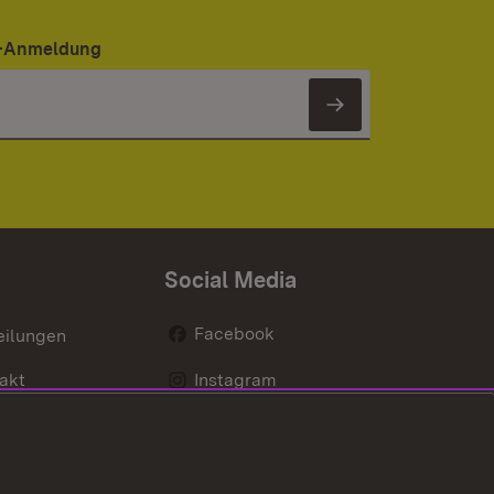
er-Anmeldung
Newsletter 
Social Media
Facebook
eilungen
akt
Instagram
LinkedIn
Social Wall