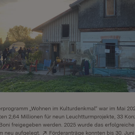
rprogramm „Wohnen im Kulturdenkmal“ war im Mai 2022
en 2,64 Millionen für neun Leuchtturmprojekte, 33 Ko
-Boni freigegeben werden. 2025 wurde das erfolgreiche
Extern:
 neu aufgelegt.
Förderanträge konnten bis 30. Jun