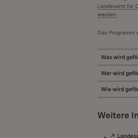
Landesamt für D
(Öffnet 
werden
.
Das Programm wi
Was wird gefö
Wer wird gefö
Wie wird gefö
Weitere I
Extern:
Landesa