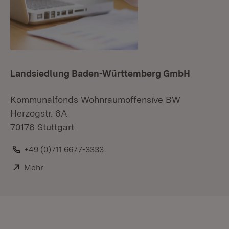
Landsiedlung Baden-Württemberg GmbH
Kommunalfonds Wohnraumoffensive BW
Herzogstr. 6A
70176 Stuttgart
Telefon:
+49 (0)711 6677-3333
Extern:
Mehr
(Öffnet in neuem Fenster)