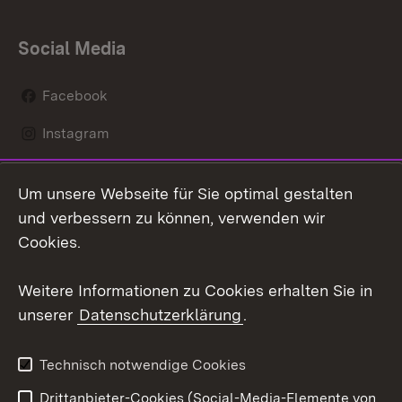
Social Media
Facebook
Instagram
LinkedIn
Um unsere Webseite für Sie optimal gestalten
Social Wall
und verbessern zu können, verwenden wir
Cookies.
Youtube
Weitere Informationen zu Cookies erhalten Sie in
Zum 
unserer
Datenschutzerklärung
.
Kontakt
Datenschutz
Erklärung zur
Benutzungshinweise
Technisch notwendige Cookies
Barrierefreiheit
Drittanbieter-Cookies (Social-Media-Elemente von
Impressum
Cookies