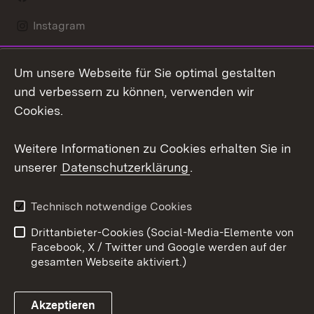
Instagram
LinkedIn
Um unsere Webseite für Sie optimal gestalten
Social Wall
und verbessern zu können, verwenden wir
Cookies.
Youtube
Weitere Informationen zu Cookies erhalten Sie in
Zum 
unserer
Datenschutzerklärung
.
Kontakt
Datenschutz
Erklärung zur
Benutzungshinweise
Technisch notwendige Cookies
Barrierefreiheit
Drittanbieter-Cookies (Social-Media-Elemente von
Impressum
Cookies
Facebook, X / Twitter und Google werden auf der
gesamten Webseite aktiviert.)
Akzeptieren
Link zum Landesportal