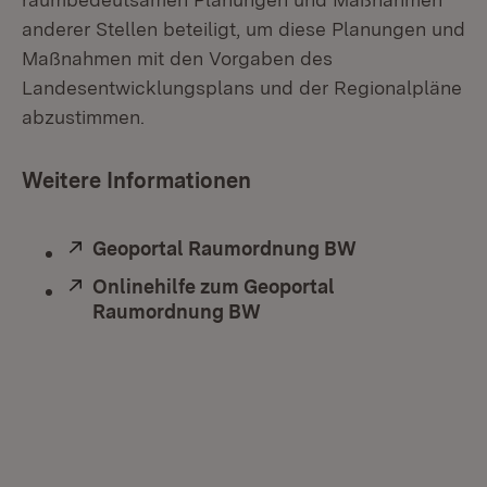
anderer Stellen beteiligt, um diese Planungen und
Maßnahmen mit den Vorgaben des
Landesentwicklungsplans und der Regionalpläne
abzustimmen.
Weitere Informationen
Extern:
Geoportal Raumordnung BW
(Öffnet in ne
Extern:
Onlinehilfe zum Geoportal
Raumordnung BW
(Öffnet in neuem Fenste