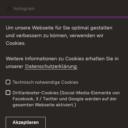
Instagram
LinkedIn
Um unsere Webseite für Sie optimal gestalten
Social Wall
und verbessern zu können, verwenden wir
Cookies.
Youtube
Weitere Informationen zu Cookies erhalten Sie in
Zum 
unserer
Datenschutzerklärung
.
Kontakt
Datenschutz
Erklärung zur
Benutzungshinweise
Technisch notwendige Cookies
Barrierefreiheit
Drittanbieter-Cookies (Social-Media-Elemente von
Impressum
Cookies
Facebook, X / Twitter und Google werden auf der
gesamten Webseite aktiviert.)
Akzeptieren
Link zum Landesportal