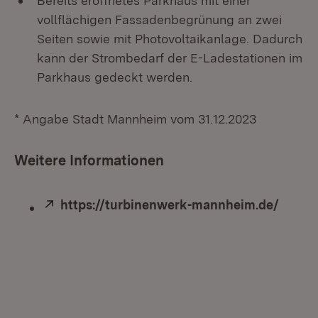
Bereits eröffnetes Parkhaus mit einer
vollflächigen Fassadenbegrünung an zwei
Seiten sowie mit Photovoltaikanlage. Dadurch
kann der Strombedarf der E-Ladestationen im
Parkhaus gedeckt werden.
* Angabe Stadt Mannheim vom 31.12.2023
Weitere Informationen
Extern:
https://turbinenwerk-mannheim.de/
(Öffne