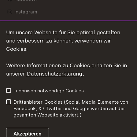
Instagram
LinkedIn
Um unsere Webseite für Sie optimal gestalten
Social Wall
und verbessern zu können, verwenden wir
Cookies.
Youtube
Weitere Informationen zu Cookies erhalten Sie in
Zum 
unserer
Datenschutzerklärung
.
Kontakt
Datenschutz
Erklärung zur
Benutzungshinweise
Technisch notwendige Cookies
Barrierefreiheit
Drittanbieter-Cookies (Social-Media-Elemente von
Impressum
Cookies
Facebook, X / Twitter und Google werden auf der
gesamten Webseite aktiviert.)
Akzeptieren