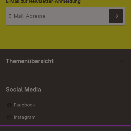
E-Mail zur Newsletter-Anmeldung
News
Themenübersicht
Social Media
Facebook
Instagram
LinkedIn