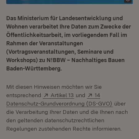
Das Ministerium für Landesentwicklung und
Wohnen verarbeitet Ihre Daten zum Zwecke der
Öffentlichkeitsarbeit, im vorliegendem Fall im
Rahmen der Veranstaltungen
(Vortragsveranstaltungen, Seminare und
Workshops) zu N!BBW – Nachhaltiges Bauen
Baden-Württemberg.
Mit diesen Hinweisen möchten wir Sie
Extern:
(Öffnet in neuem Fenster)
Extern:
entsprechend
Artikel 13
und
14
(Öffnet in
Datenschutz-Grundverordnung (DS-GVO)
über
die Verarbeitung Ihrer Daten und die Ihnen nach
den geltenden datenschutzrechtlichen
Regelungen zustehenden Rechte informieren.