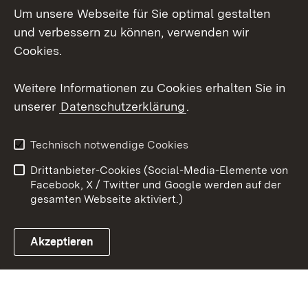
Um unsere Webseite für Sie optimal gestalten
Social Wall
und verbessern zu können, verwenden wir
Cookies.
Youtube
Weitere Informationen zu Cookies erhalten Sie in
Zum 
unserer
Datenschutzerklärung
.
Kontakt
Datenschutz
Erklärung zur
Benutzungshinweise
Technisch notwendige Cookies
Barrierefreiheit
Drittanbieter-Cookies (Social-Media-Elemente von
Impressum
Cookies
Facebook, X / Twitter und Google werden auf der
gesamten Webseite aktiviert.)
Akzeptieren
Link zum Landesportal