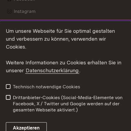
Instagram
LinkedIn
Um unsere Webseite für Sie optimal gestalten
Social Wall
und verbessern zu können, verwenden wir
Cookies.
Youtube
Weitere Informationen zu Cookies erhalten Sie in
Zum 
unserer
Datenschutzerklärung
.
Kontakt
Datenschutz
Erklärung zur
Benutzungshinweise
Technisch notwendige Cookies
Barrierefreiheit
Drittanbieter-Cookies (Social-Media-Elemente von
Impressum
Cookies
Facebook, X / Twitter und Google werden auf der
gesamten Webseite aktiviert.)
Akzeptieren