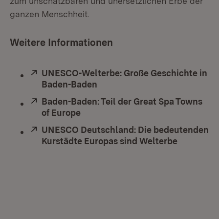
zum unschätzbaren und unersetzlichen Erbe der
ganzen Menschheit.
Weitere Informationen
Extern:
UNESCO-Welterbe: Große Geschichte in
Baden-Baden
(Öffnet in neuem Fenster)
Extern:
Baden-Baden: Teil der Great Spa Towns
of Europe
(Öffnet in neuem Fenster)
Extern:
UNESCO Deutschland: Die bedeutenden
Kurstädte Europas sind Welterbe
(Öffnet i