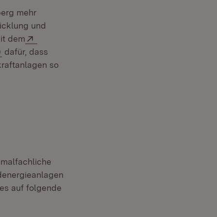
berg mehr
wicklung und
Extern:
it dem
(Öffnet in neuem Fenster)
)
dafür, dass
raftanlagen so
malfachliche
ndenergieanlagen
es auf folgende