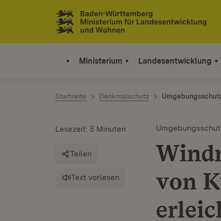
Zum Inhalt springen
Link zur Startseite
Ministerium
Landesentwicklung
Startseite
Denkmalschutz
Umgebungsschut
Umgebungsschut
Lesezeit: 5 Minuten
Windr
Teilen
von K
Text vorlesen
erlei