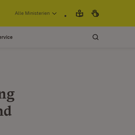
(Öffnet in neuem Fenster)
Alle Ministerien
ervice
ng
nd