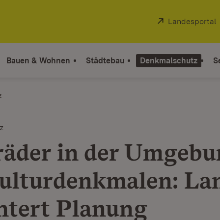
Extern:
Landesportal
Bauen & Wohnen
Städtebau
Denkmalschutz
S
z
z
äder in der Umgebu
ulturdenkmalen: La
chtert Planung