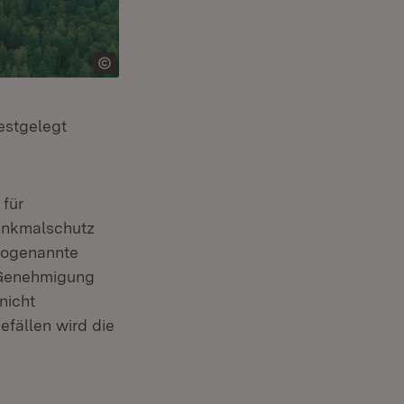
estgelegt
 für
enkmalschutz
sogenannte
 Genehmigung
nicht
fällen wird die