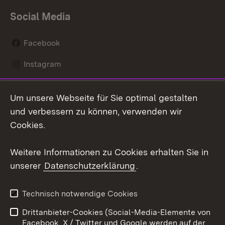
Social Media
Facebook
Instagram
LinkedIn
Um unsere Webseite für Sie optimal gestalten
Social Wall
und verbessern zu können, verwenden wir
Cookies.
Youtube
Weitere Informationen zu Cookies erhalten Sie in
Zum 
unserer
Datenschutzerklärung
.
Kontakt
Datenschutz
Erklärung zur
Benutzungshinweise
Technisch notwendige Cookies
Barrierefreiheit
Drittanbieter-Cookies (Social-Media-Elemente von
Impressum
Cookies
Facebook, X / Twitter und Google werden auf der