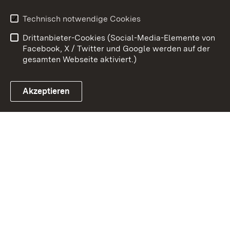
Erklärung zur
Benutzungshinweise
Technisch notwendige Cookies
Barrierefreiheit
Drittanbieter-Cookies (Social-Media-Elemente von
Impressum
Cookies
Facebook, X / Twitter und Google werden auf der
gesamten Webseite aktiviert.)
Akzeptieren
Link zum Landesportal