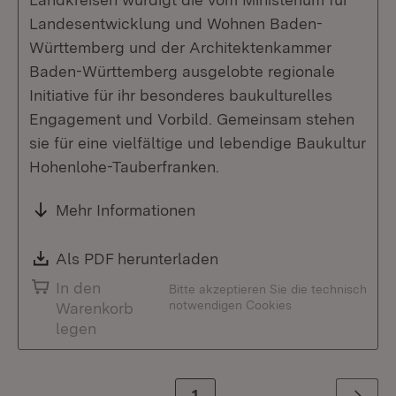
Landesentwicklung und Wohnen Baden-
Württemberg und der Architektenkammer
Baden-Württemberg ausgelobte regionale
Initiative für ihr besonderes baukulturelles
Engagement und Vorbild. Gemeinsam stehen
sie für eine vielfältige und lebendige Baukultur
Hohenlohe-Tauberfranken.
Mehr Informationen
Download:
Als PDF herunterladen
(Öffnet in neuem Fenste
In den
Bitte akzeptieren Sie die technisch
notwendigen Cookies
Warenkorb
legen
Zur Seite
1