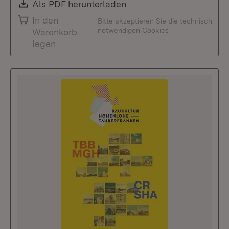
Download:
Als PDF herunterladen
(Öffnet in neuem Fenste
In den
Bitte akzeptieren Sie die technisch
notwendigen Cookies
Warenkorb
legen