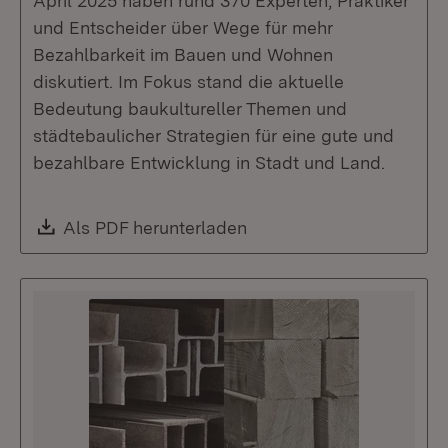
April 2025 haben rund 370 Experten, Praktiker
und Entscheider über Wege für mehr
Bezahlbarkeit im Bauen und Wohnen
diskutiert. Im Fokus stand die aktuelle
Bedeutung baukultureller Themen und
städtebaulicher Strategien für eine gute und
bezahlbare Entwicklung in Stadt und Land.
Download:
Als PDF herunterladen
(Öffnet in neuem Fenste