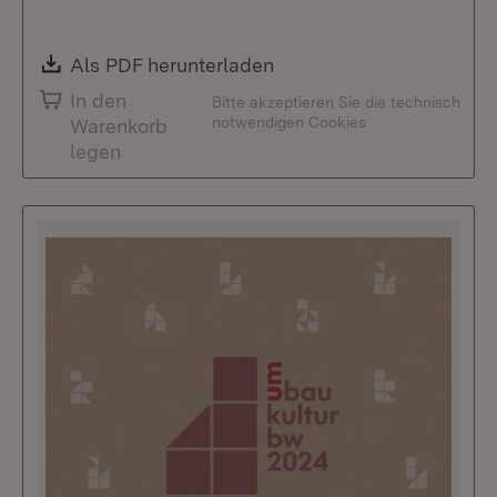
Download:
Als PDF herunterladen
(Öffnet in neuem Fenste
In den
Bitte akzeptieren Sie die technisch
notwendigen Cookies
Warenkorb
legen