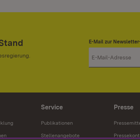
 Stand
E-Mail zur Newslett
esregierung.
Service
Presse
cklung
Publikationen
Pressemitt
nen
Stellenangebote
Pressekont