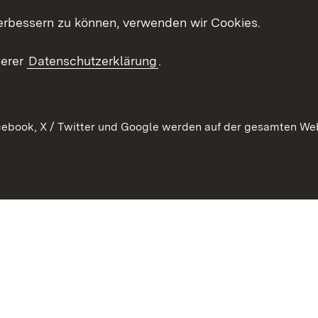
Kontakt
Mediathek
erbessern zu können, verwenden wir Cookies.
tz
Anfahrt
serer
Datenschutzerklärung
.
ebook, X / Twitter und Google werden auf der gesamten Webs
Kontakt
Datenschutz
Erklärung zur Barrierefreiheit