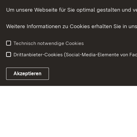
Organisation und Aufgaben
Städtebau
Um unsere Webseite für Sie optimal gestalten und v
Denkmalschu
Weitere Informationen zu Cookies erhalten Sie in un
Technisch notwendige Cookies
Drittanbieter-Cookies (Social-Media-Elemente von Fac
Link zum Landesportal
Akzeptieren