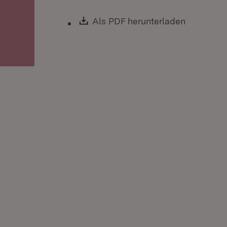
Download:
Als PDF herunterladen
(Öffnet i