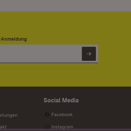
er-Anmeldung
Newsletter 
Social Media
Facebook
eilungen
akt
Instagram