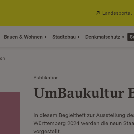
Extern:
Landesportal
Bauen & Wohnen
Städtebau
Denkmalschutz
S
ion
Publikation
UmBaukultur 
In diesem Begleitheft zur Ausstellung d
Württemberg 2024 werden die neun Staa
vorgestellt.