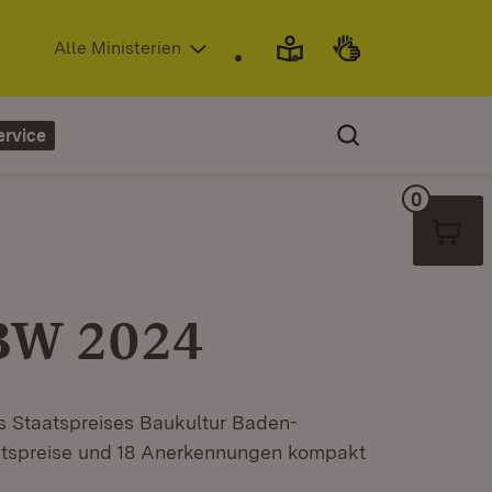
(Öffnet in neuem Fenster)
Alle Ministerien
ervice
0
Warenko
BW 2024
es Staatspreises Baukultur Baden-
tspreise und 18 Anerkennungen kompakt