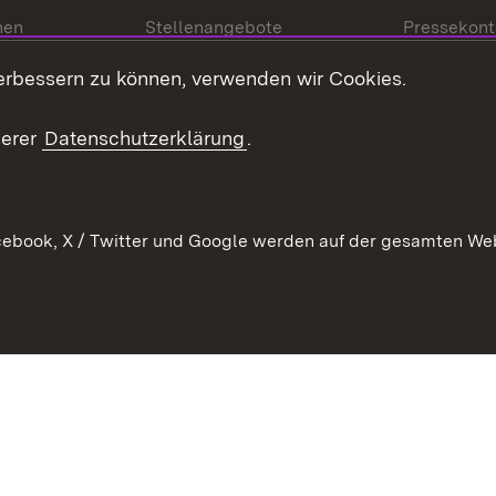
nen
Stellenangebote
Pressekont
Kontakt
Mediathek
erbessern zu können, verwenden wir Cookies.
tz
Anfahrt
serer
Datenschutzerklärung
.
ebook, X / Twitter und Google werden auf der gesamten Webs
Kontakt
Datenschutz
Erklärung zur Barrierefreiheit