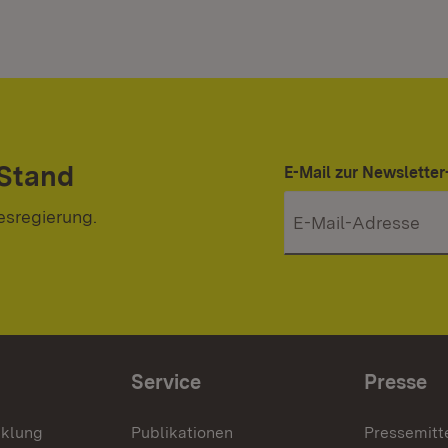
 Stand
E-Mail zur Newslett
esregierung.
Service
Presse
cklung
Publikationen
Pressemitt