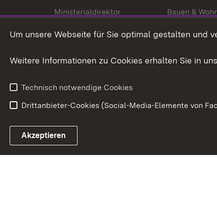
Ministerialdirektor
Bauen & Woh
Organisation und Aufgaben
Städtebau
Um unsere Webseite für Sie optimal gestalten und v
Denkmalschu
Weitere Informationen zu Cookies erhalten Sie in un
Technisch notwendige Cookies
Drittanbieter-Cookies (Social-Media-Elemente von Fac
Link zum Landesportal
Akzeptieren