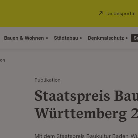
Extern:
Landesportal
Bauen & Wohnen
Städtebau
Denkmalschutz
S
ion
Publikation
Staatspreis Ba
Württemberg 
Mit dem Staatspreis Baukultur Baden-Wü