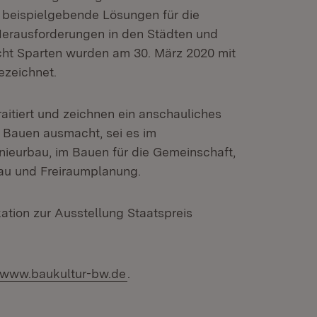
 beispielgebende Lösungen für die
 Herausforderungen in den Städten und
cht Sparten wurden am 30. März 2020 mit
ezeichnet.
aitiert und zeichnen ein anschauliches
d Bauen ausmacht, sei es im
nieurbau, im Bauen für die Gemeinschaft,
au und Freiraumplanung.
kation zur Ausstellung Staatspreis
Extern:
(Öffnet in neuem Fenster)
www.baukultur-bw.de
.