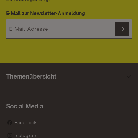
E-Mail zur Newsletter-Anmeldung
News
Themenübersicht
Social Media
Facebook
Instagram