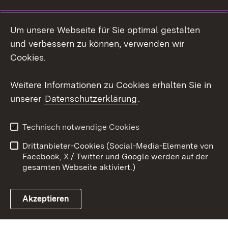
LinkedIn
Um unsere Webseite für Sie optimal gestalten
Social Wall
und verbessern zu können, verwenden wir
Cookies.
Youtube
Weitere Informationen zu Cookies erhalten Sie in
Zum 
unserer
Datenschutzerklärung
.
Kontakt
Datenschutz
Erklärung zur
Benutzungshinweise
Technisch notwendige Cookies
Barrierefreiheit
Drittanbieter-Cookies (Social-Media-Elemente von
Impressum
Cookies
Facebook, X / Twitter und Google werden auf der
gesamten Webseite aktiviert.)
Akzeptieren
Link zum Landesportal