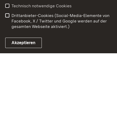
Erklärung zur
Benutzungshinweise
Technisch notwendige Cookies
Barrierefreiheit
Drittanbieter-Cookies (Social-Media-Elemente von
Impressum
Cookies
Facebook, X / Twitter und Google werden auf der
gesamten Webseite aktiviert.)
Akzeptieren
Link zum Landesportal