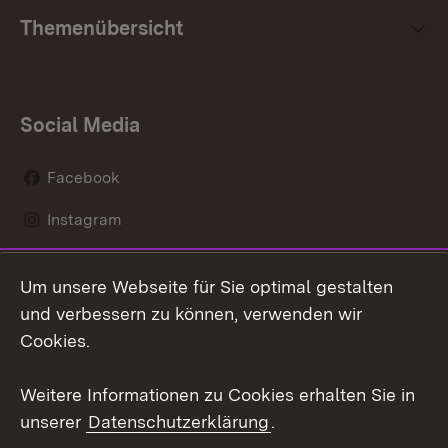
Themenübersicht
Social Media
Facebook
Instagram
LinkedIn
Um unsere Webseite für Sie optimal gestalten
Social Wall
und verbessern zu können, verwenden wir
Cookies.
Youtube
Weitere Informationen zu Cookies erhalten Sie in
Zum 
unserer
Datenschutzerklärung
.
Kontakt
Datenschutz