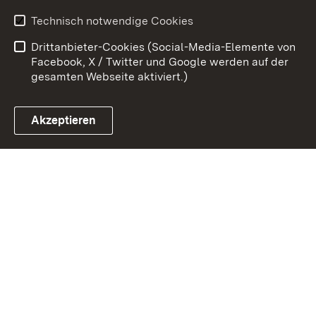
Erklärung zur
Benutzungshinweise
Technisch notwendige Cookies
Barrierefreiheit
Drittanbieter-Cookies (Social-Media-Elemente von
Impressum
Cookies
Facebook, X / Twitter und Google werden auf der
gesamten Webseite aktiviert.)
Akzeptieren
Link zum Landesportal